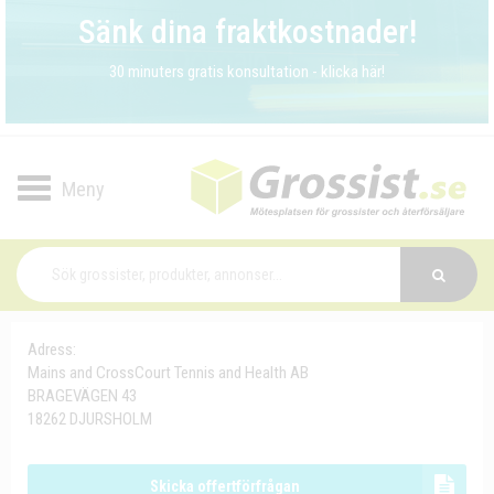
Sänk dina fraktkostnader!
30 minuters gratis konsultation - klicka här!
Toggle
navigation
Adress:
Mains and CrossCourt Tennis and Health AB
BRAGEVÄGEN 43
18262 DJURSHOLM
Skicka offertförfrågan