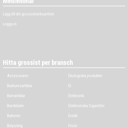
Medlemmar
Lägg till din grossistverksamhet
Logga in
Hitta grossist per bransch
Accessoarer
Ekologiska produkter
Badrumsartiklar
El
Barnartiklar
Elektronik
Barnkläder
Elektroniska Cigaretter
Batterier
Erotik
Belysning
Frisör