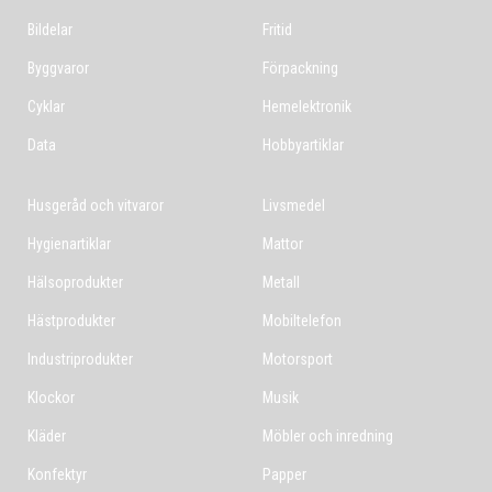
Bildelar
Fritid
Byggvaror
Förpackning
Cyklar
Hemelektronik
Data
Hobbyartiklar
Husgeråd och vitvaror
Livsmedel
Hygienartiklar
Mattor
Hälsoprodukter
Metall
Hästprodukter
Mobiltelefon
Industriprodukter
Motorsport
Klockor
Musik
Kläder
Möbler och inredning
Konfektyr
Papper