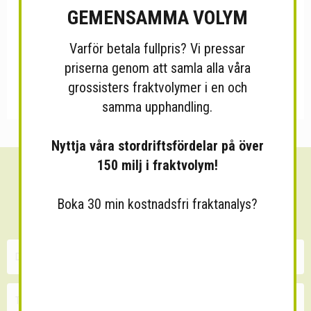
GEMENSAMMA VOLYM
Varför betala fullpris? Vi pressar
priserna genom att samla alla våra
grossisters fraktvolymer i en och
samma upphandling.
Nyttja våra stordriftsfördelar på över
150 milj i fraktvolym!
Sänk dina fraktkostnader!
Boka 30 min kostnadsfri fraktanalys?
30 minuters kostnadsfri konsultation