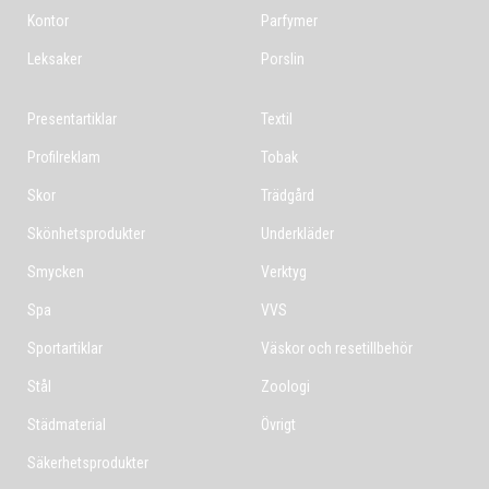
Kontor
Parfymer
Leksaker
Porslin
Presentartiklar
Textil
Profilreklam
Tobak
Skor
Trädgård
Skönhetsprodukter
Underkläder
Smycken
Verktyg
Spa
VVS
Sportartiklar
Väskor och resetillbehör
Stål
Zoologi
Städmaterial
Övrigt
Säkerhetsprodukter