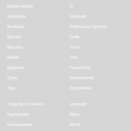
Badrumsartiklar
El
Barnartiklar
Elektronik
Barnkläder
Elektroniska Cigaretter
Batterier
Erotik
Belysning
Frisör
Bildelar
Fritid
Byggvaror
Förpackning
Cyklar
Hemelektronik
Data
Hobbyartiklar
Husgeråd och vitvaror
Livsmedel
Hygienartiklar
Mattor
Hälsoprodukter
Metall