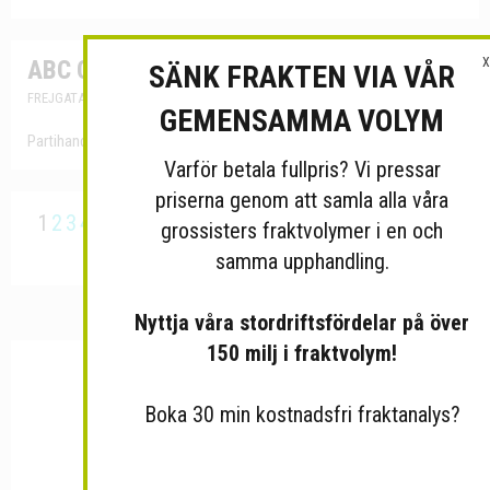
X
ABC Collection AB
Org.Nr: 559452-6971
SÄNK FRAKTEN VIA VÅR
FREJGATAN 16, 11349 STOCKHOLM
GEMENSAMMA VOLYM
Partihandel med textilier
Varför betala fullpris? Vi pressar
priserna genom att samla alla våra
1
2
3
4
5
6
7
8
9
10
11
12
13
14
15
16
17
18
19
20
…
grossisters fraktvolymer i en och
40
Nästa
Sista
samma upphandling.
Nyttja våra stordriftsfördelar på över
150 milj i fraktvolym!
Boka 30 min kostnadsfri fraktanalys?