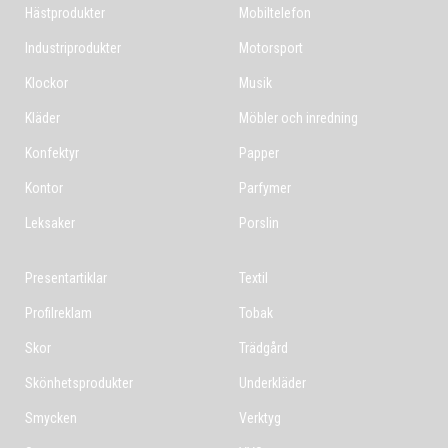
Hästprodukter
Mobiltelefon
Industriprodukter
Motorsport
Klockor
Musik
Kläder
Möbler och inredning
Konfektyr
Papper
Kontor
Parfymer
Leksaker
Porslin
Presentartiklar
Textil
Profilreklam
Tobak
Skor
Trädgård
Skönhetsprodukter
Underkläder
Smycken
Verktyg