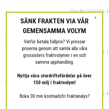
Org.Nr: 556188-
X
SÄNK FRAKTEN VIA VÅR
GEMENSAMMA VOLYM
Varför betala fullpris? Vi pressar
priserna genom att samla alla våra
Org.Nr: 556528-
grossisters fraktvolymer i en och
samma upphandling.
Nyttja våra stordriftsfördelar på över
150 milj i fraktvolym!
Org.Nr: 550122-
Boka 30 min kostnadsfri fraktanalys?