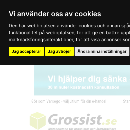
Vi använder oss av cookies
Den här webbplatsen använder cookies och annan spårn
funktionalitet på webbplatsen
,
för att ge en bättre up
marknadsföringsinteraktioner
,
för att visa annonser so
Jag accepterar
Jag avböjer
Ändra mina inställningar
Gör som Varsego - välj Litium för din e-handel
Star