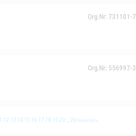
Org.Nr: 731101-
Org.Nr: 556997-
1
12
13
14
15
16
17
18
19
20
…
26
Nästa
Sista