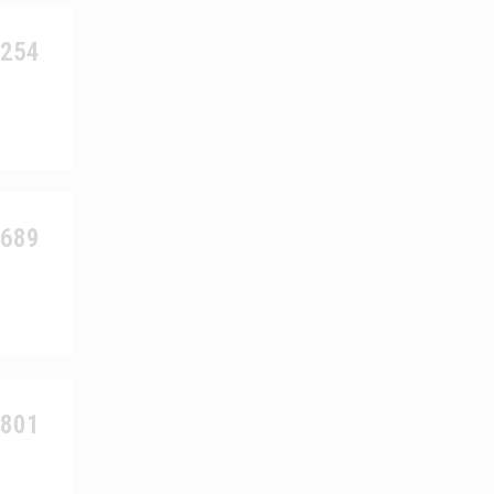
4254
1689
4801