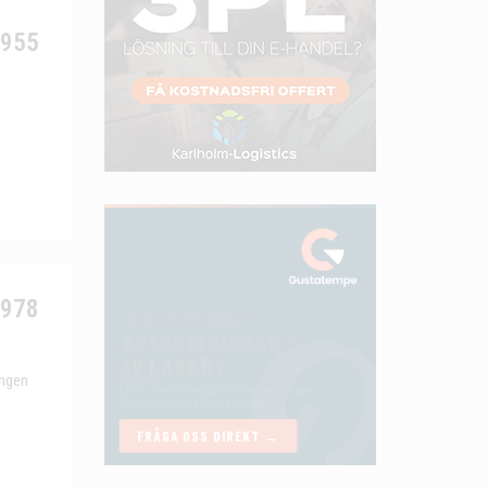
6955
9978
Ingen