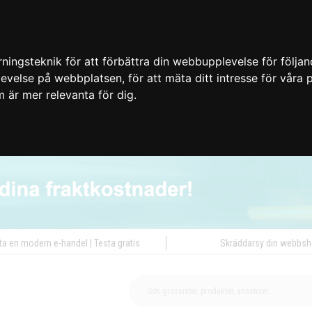
ingsteknik för att förbättra din webbupplevelse för följa
plevelse på webbplatsen
,
för att mäta ditt intresse för våra
m är mer relevanta för dig
.
ta en modern e-handel | Testa gratis
Skräddarsy din webbs