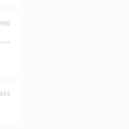
6960
rd och
2692