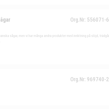
Sågar
Org.Nr: 556071-
japanska sågar, men vi har många andra produkter med inriktning på slöjd, trädgå
.
Org.Nr: 969740-