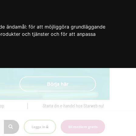
nde ändamål:
för att möjliggöra grundläggande
 produkter och tjänster och för att anpassa
hop
Starta din e-handel hos Starweb nu!
Logga in
Bli medlem gratis