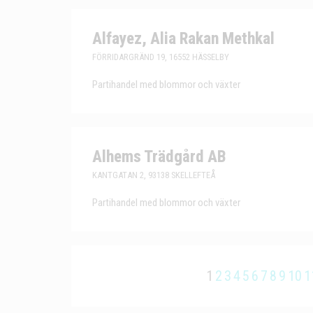
Alfayez, Alia Rakan Methkal
FÖRRIDARGRÄND 19, 16552 HÄSSELBY
Partihandel med blommor och växter
Alhems Trädgård AB
KANTGATAN 2, 93138 SKELLEFTEÅ
Partihandel med blommor och växter
1
2
3
4
5
6
7
8
9
10
1