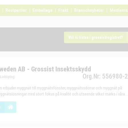
Restpartier
Emballage
Frakt
Branschnyheter
Medlems
Vill ni listas i grossistregistret?
weden AB - Grossist Insektsskydd
Org.Nr: 556980-
 Linköping
om erbjuder myggnät till myggnätsfönster, myggnätssdörrar och myggnät på
ggnätslösningar med stort fokus på kvalité och utseende vilket märks i våra...
n