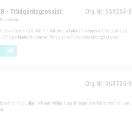
AB - Trädgårdsgrossist
Org.Nr: 559254-
50 Lidköping
r miljövänlig markduk och fiberduk som vi kallar för odlingsduk, en fantastisk
idiFibra erbjuder alternativet för dig som vill täckodla ekologiskt utan...
n
Org.Nr: 969765-
s som är miljö-, djur- och barnvänligt, utan de negativa effekter som salt har. 
r...