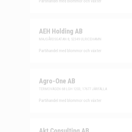
Partihandel med blommor och växter
AEH Holding AB
MAJGÅRDSGATAN 8, 52349 ULRICEHAMN
Partihandel med blommor och växter
Agro-One AB
TERMOVÄGEN 68 LGH 1203, 17677 JÄRFÄLLA
Partihandel med blommor och växter
Akt Consulting AB