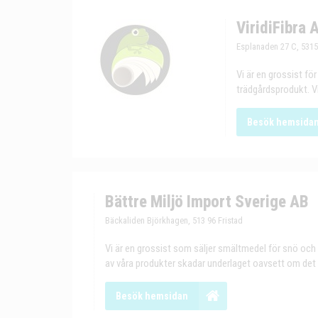
ViridiFibra 
Esplanaden 27 C, 531
Vi är en grossist fö
trädgårdsprodukt. Vir
Besök hemsida
Bättre Miljö Import Sverige AB
Bäckaliden Björkhagen, 513 96 Fristad
Vi är en grossist som säljer smältmedel för snö och i
av våra produkter skadar underlaget oavsett om det ä
Besök hemsidan