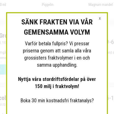
50 ml
Piggelin
Magnum mandel
X
SÄNK FRAKTEN VIA VÅR
GEMENSAMMA VOLYM
Grossist Italienska Delikatesser
Org.Nr: 556619-
Varför betala fullpris? Vi pressar
, 13237 Saltsjö-Boo
priserna genom att samla alla våra
amgångsrik grossist med Italienska delikatesser sedan 2016. Vi erbjuder bland 
grossisters fraktvolymer i en och
pressad Olivolja, många olika pastasorter, högkvalitativt mjöl till många...
samma upphandling.
n
Nyttja våra stordriftsfördelar på över
150 milj i fraktvolym!
olate AB - Grossist Choklad
Org.Nr: 556716-
Boka 30 min kostnadsfri fraktanalys?
172 Fritsla