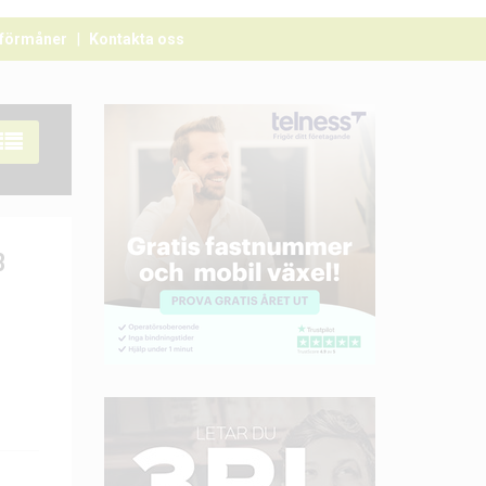
förmåner
Kontakta oss
3