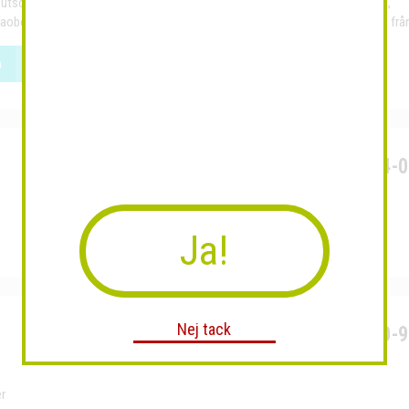
ör utsökt premium choklad så som chokladkakor, chokladpraliner, råchoklad,
obönor och drickchoklad. Vi har ett stort utbud av bakchoklad, couvertyr, från
n
Org.Nr: 556694-
Ja!
Nej tack
Org.Nr: 556490-
r