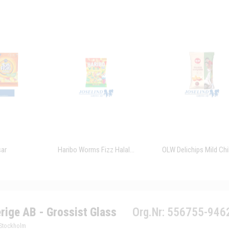
sar
Haribo Worms Fizz Halal...
OLW Delichips Mild Chili
rige AB - Grossist Glass
Org.Nr: 556755-946
 Stockholm