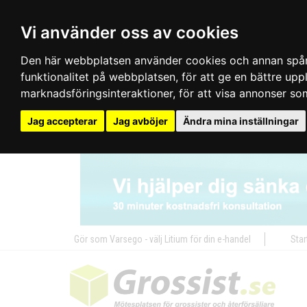
Vi använder oss av cookies
Den här webbplatsen använder cookies och annan spårn
funktionalitet på webbplatsen
,
för att ge en bättre up
marknadsföringsinteraktioner
,
för att visa annonser so
Jag accepterar
Jag avböjer
Ändra mina inställningar
Gör som Varsego - välj Litium för din e-handel
Star