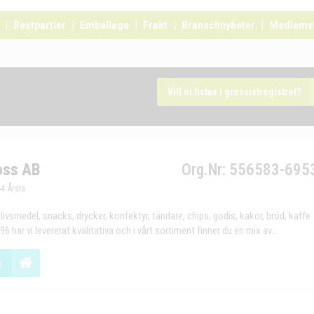
Restpartier
Emballage
Frakt
Branschnyheter
Medlems
Vill ni listas i grossistregistret?
oss AB
Org.Nr: 556583-695
4 Årsta
 livsmedel, snacks, drycker, konfektyr, tändare, chips, godis, kakor, bröd, kaffe
 har vi levererat kvalitativa och i vårt sortiment finner du en mix av...
n