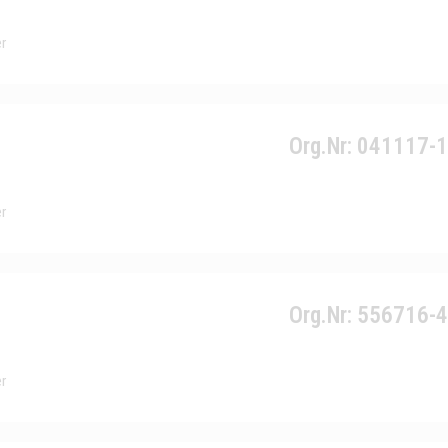
r
Org.Nr: 041117-
r
Org.Nr: 556716-
r