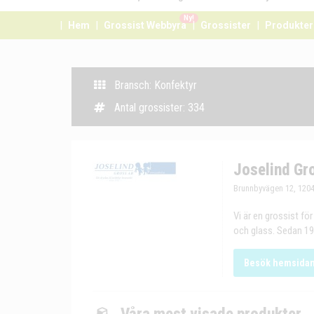
Ny!
Hem
Grossist Webbyrå
Grossister
Produkter
Bransch: Konfektyr
Antal grossister: 334
Joselind Gr
Brunnbyvägen 12, 1204
Vi är en grossist för
och glass. Sedan 1996
Besök hemsida