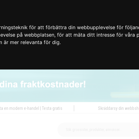
ingsteknik för att förbättra din webbupplevelse för följa
plevelse på webbplatsen
,
för att mäta ditt intresse för våra
m är mer relevanta för dig
.
ta en modern e-handel | Testa gratis
Skräddarsy din webbs