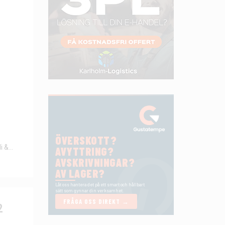
 &...
2