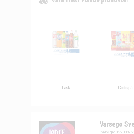
Våra mest visade produkter
Läsk
Godispå
Varsego Sve
Sveavägen 155, 11346