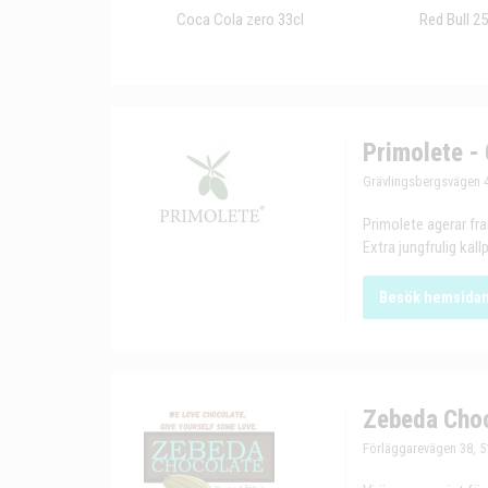
Coca Cola zero 33cl
Red Bull 2
Primolete - 
Grävlingsbergsvägen 4
Primolete agerar fr
Extra jungfrulig kall
Besök hemsida
Zebeda Choc
Förläggarevägen 38, 51