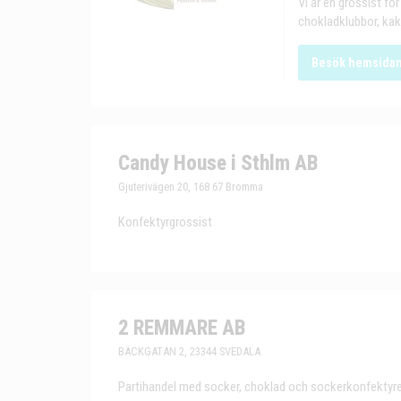
Vi är en grossist f
chokladklubbor, kaka
Besök hemsida
Candy House i Sthlm AB
Gjuterivägen 20, 168 67 Bromma
Konfektyrgrossist
2 REMMARE AB
BÄCKGATAN 2, 23344 SVEDALA
Partihandel med socker, choklad och sockerkonfektyre