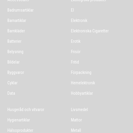
Badrumsartiklar
El
Barnartiklar
Elektronik
Barnkläder
Elektroniska Cigaretter
Batterier
Erotik
Belysning
Frisör
Bildelar
Fritid
Byggvaror
Förpackning
Cyklar
Hemelektronik
Data
Hobbyartiklar
Husgeråd och vitvaror
Livsmedel
Hygienartiklar
Mattor
Hälsoprodukter
Metall