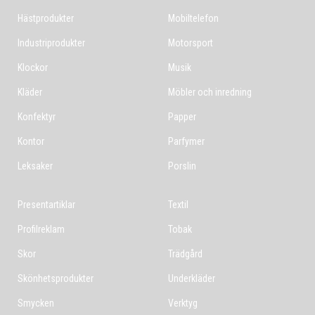
Hästprodukter
Mobiltelefon
Industriprodukter
Motorsport
Klockor
Musik
Kläder
Möbler och inredning
Konfektyr
Papper
Kontor
Parfymer
Leksaker
Porslin
Presentartiklar
Textil
Profilreklam
Tobak
Skor
Trädgård
Skönhetsprodukter
Underkläder
Smycken
Verktyg