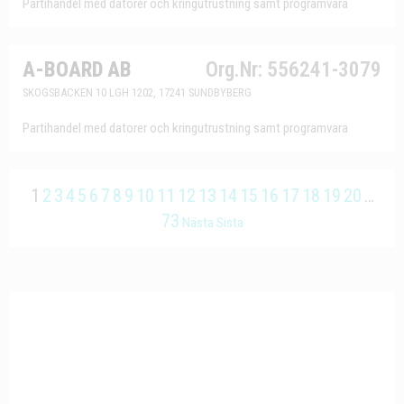
Partihandel med datorer och kringutrustning samt programvara
A-BOARD AB
Org.Nr: 556241-3079
SKOGSBACKEN 10 LGH 1202, 17241 SUNDBYBERG
Partihandel med datorer och kringutrustning samt programvara
1
2
3
4
5
6
7
8
9
10
11
12
13
14
15
16
17
18
19
20
…
73
Nästa
Sista