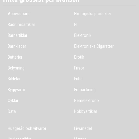
Accessoarer
Ekologiska produkter
Badrumsartiklar
El
Barnartiklar
Elektronik
Barnkläder
Elektroniska Cigaretter
Batterier
Erotik
Belysning
Frisör
Bildelar
Fritid
Byggvaror
Förpackning
Cyklar
Hemelektronik
Data
Hobbyartiklar
Husgeråd och vitvaror
Livsmedel