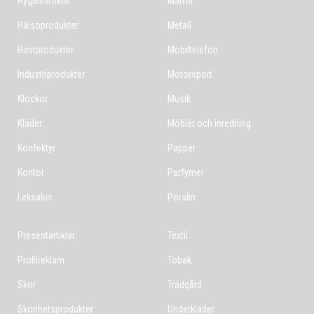
Hygienartiklar
Mattor
Hälsoprodukter
Metall
Hästprodukter
Mobiltelefon
Industriprodukter
Motorsport
Klockor
Musik
Kläder
Möbler och inredning
Konfektyr
Papper
Kontor
Parfymer
Leksaker
Porslin
Presentartiklar
Textil
Profilreklam
Tobak
Skor
Trädgård
Skönhetsprodukter
Underkläder