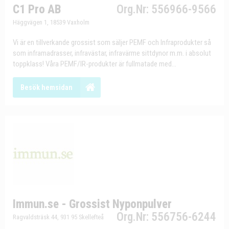
C1 Pro AB
Org.Nr: 556966-9566
Häggvägen 1, 18539 Vaxholm
Vi är en tillverkande grossist som säljer PEMF och Infraprodukter så
som inframadrasser, infravästar, infravärme sittdynor m.m. i absolut
toppklass! Våra PEMF/IR-produkter är fullmatade med...
Besök hemsidan
Immun.se - Grossist Nyponpulver
Org.Nr: 556756-6244
Ragvaldsträsk 44, 931 95 Skellefteå