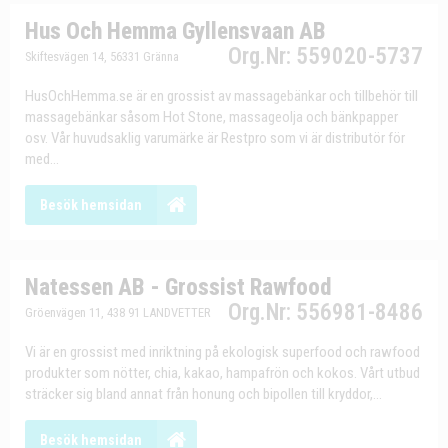
Hus Och Hemma Gyllensvaan AB
Org.Nr: 559020-5737
Skiftesvägen 14, 56331 Gränna
HusOchHemma.se är en grossist av massagebänkar och tillbehör till
massagebänkar såsom Hot Stone, massageolja och bänkpapper
osv. Vår huvudsaklig varumärke är Restpro som vi är distributör för
med...
Besök hemsidan
Natessen AB - Grossist Rawfood
Org.Nr: 556981-8486
Gröenvägen 11, 438 91 LANDVETTER
Vi är en grossist med inriktning på ekologisk superfood och rawfood
produkter som nötter, chia, kakao, hampafrön och kokos. Vårt utbud
sträcker sig bland annat från honung och bipollen till kryddor,...
Besök hemsidan