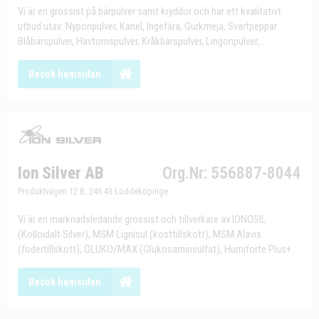
Vi är en grossist på bärpulver samt kryddor och har ett kvalitativt
utbud utav: Nyponpulver, Kanel, Ingefära, Gurkmeja, Svartpeppar
Blåbärspulver, Havtornspulver, Kråkbärspulver, Lingonpulver,...
Besök hemsidan
Ion Silver AB
Org.Nr: 556887-8044
Produktvägen 12 B, 246 43 Löddeköpinge
Vi är en marknadsledande grossist och tillverkare av IONOSIL
(Kolloidalt Silver), MSM Lignisul (kosttillskott), MSM Alavis
(fodertillskott), GLUKO/MAX (Glukosaminsulfat), Humiforte Plus+...
Besök hemsidan