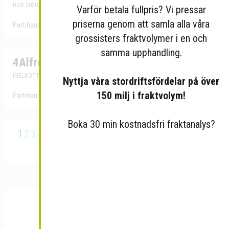
BOX 2020, 19402 UPPLANDS VÄSBY
Varför betala fullpris? Vi pressar
priserna genom att samla alla våra
Partihandel med medicinsk utrustning och apoteksvaror
grossisters fraktvolymer i en och
samma upphandling.
4Alfredson AB
Org.Nr: 556723-0353
IGELKOTTSVÄGEN 63, 16757 BROMMA
Nyttja våra stordriftsfördelar på över
150 milj i fraktvolym!
Partihandel med medicinsk utrustning och apoteksvaror
Boka 30 min kostnadsfri fraktanalys?
1
2
3
4
5
6
7
8
9
10
11
12
13
14
15
16
17
18
19
20
…
96
Nästa
Sista