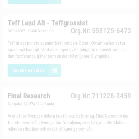
Teff Land AB - Teffgrossist
Org.Nr: 559125-6473
BOX 45087 , 10430 Stockholm
Teff är det minsta spannmålet i världen. Odlat i Östafrika har detta
spannmål bidragit till utvecklingen av de tidigaste människorna, där
den fortfarande tjänar som en diet till miljoner. Olympiska...
Besök hemsidan
Final Research
Org.Nr: 711228-2459
Storgatan 34, 574 32 Vetlanda
Vi är ett av Sveriges äldsta kosttillskottsföretag. Final Research har
funnits över 16år i Sverige. Vår försäljning sker till gym, atletklubbar,
hälsokostbutiker och direkt till kund genom vår...