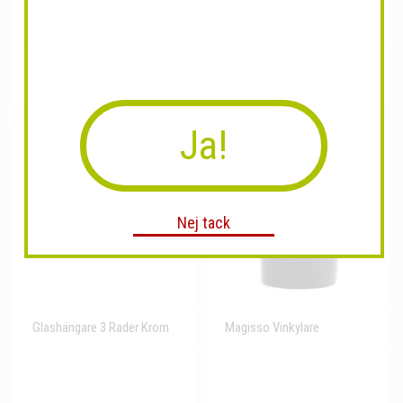
Magn.block Pad/Domest. Goddess
Pencil Topper Rosa glasögon
Ja!
Nej tack
Glashängare 3 Rader Krom
Magisso Vinkylare