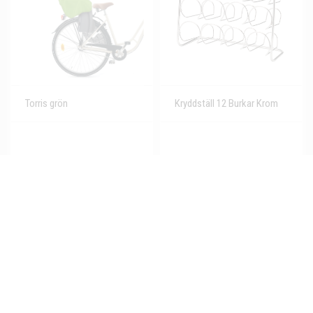
Torris grön
Kryddställ 12 Burkar Krom
1
2
3
4
5
6
7
8
9
Nästa
Sista