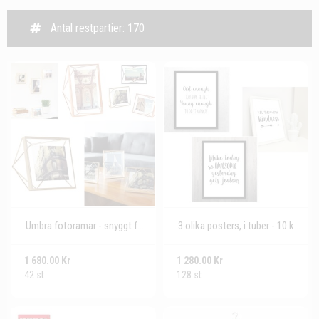
Antal restpartier: 170
Umbra fotoramar - snyggt förpackade
3 olika posters, i tuber - 10 kr/st
1 680.00 Kr
1 280.00 Kr
42 st
128 st