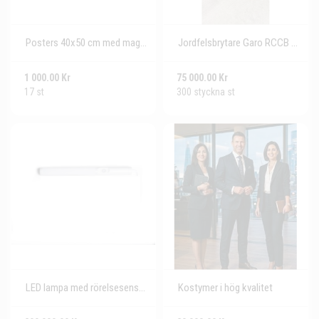
Posters 40x50 cm med magnetram
Jordfelsbrytare Garo RCCB GS 63A 300mA 10kA 4P. 300 styckna ...
1 000.00 Kr
75 000.00 Kr
17 st
300 styckna st
LED lampa med rörelsesensor och skymningsrelä
Kostymer i hög kvalitet