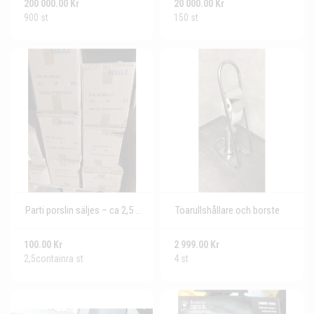
200 000.00 Kr
20 000.00 Kr
900 st
150 st
Parti porslin säljes – ca 2,5 containerlager – perfekt ...
Toarullshållare och borste
100.00 Kr
2 999.00 Kr
2,5containra st
4 st