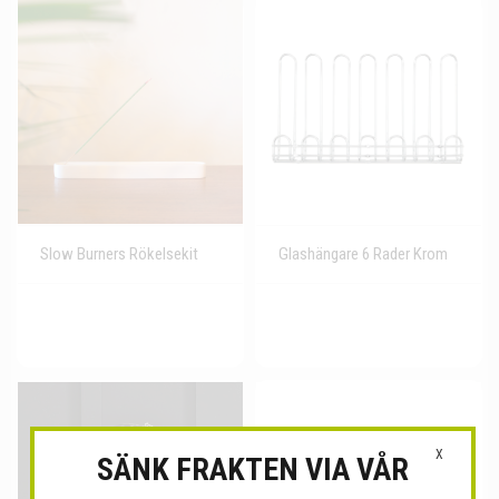
Slow Burners Rökelsekit
Glashängare 6 Rader Krom
X
SÄNK FRAKTEN VIA VÅR