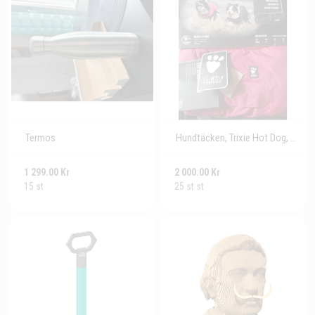
Termos
Hundtäcken, Trixie Hot Dog, Hurtta Summit parka och Zipp
1 299.00 Kr
2 000.00 Kr
15 st
25 st st