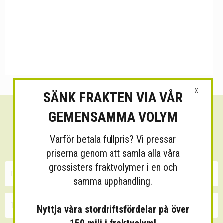
X
SÄNK FRAKTEN VIA VÅR
GEMENSAMMA VOLYM
Sänk dina fraktkostnader!
Varför betala fullpris? Vi pressar
30 minuters kostnadsfri konsultation
priserna genom att samla alla våra
grossisters fraktvolymer i en och
samma upphandling.
Nyttja våra stordriftsfördelar på över