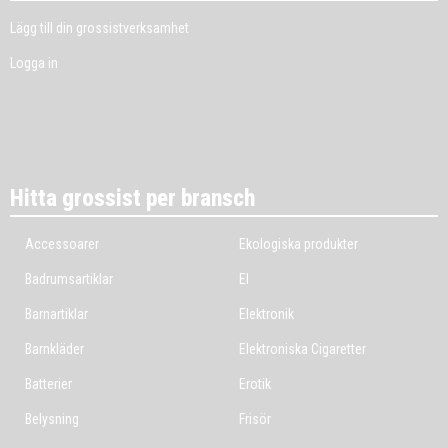
Lägg till din grossistverksamhet
Logga in
Hitta grossist per bransch
Accessoarer
Ekologiska produkter
Badrumsartiklar
El
Barnartiklar
Elektronik
Barnkläder
Elektroniska Cigaretter
Batterier
Erotik
Belysning
Frisör