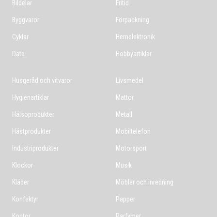
Bildelar
Fritid
Byggvaror
Förpackning
Cyklar
Hemelektronik
Data
Hobbyartiklar
Husgeråd och vitvaror
Livsmedel
Hygienartiklar
Mattor
Hälsoprodukter
Metall
Hästprodukter
Mobiltelefon
Industriprodukter
Motorsport
Klockor
Musik
Kläder
Möbler och inredning
Konfektyr
Papper
Kontor
Parfymer