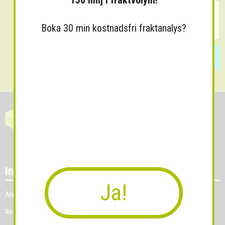
150 milj i fraktvolym!
Boka 30 min kostnadsfri fraktanalys?
Skicka
Information
Ja!
Allmänna villkor
Referenskunder