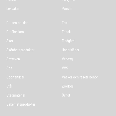
Leksaker
Porslin
Presentartiklar
Textil
Profilreklam
Tobak
Skor
Trädgård
Skönhetsprodukter
Underkläder
Smycken
Verktyg
Spa
VVS
Sportartiklar
Väskor och resetillbehör
Stål
Zoologi
Städmaterial
Övrigt
Säkerhetsprodukter