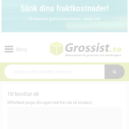
Sänk dina fraktkostnader!
30 minuters gratis konsultation - klicka här!
Toggle
navigation
Till NordSat AB
Offerttext (ange din egen text här om så önskas):