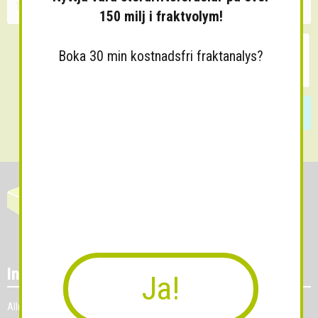
150 milj i fraktvolym!
Boka 30 min kostnadsfri fraktanalys?
Skicka
Information
Ja!
Allmänna villkor