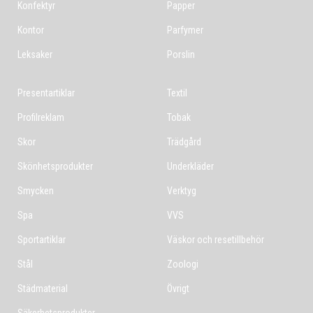
Konfektyr
Papper
Kontor
Parfymer
Leksaker
Porslin
Presentartiklar
Textil
Profilreklam
Tobak
Skor
Trädgård
Skönhetsprodukter
Underkläder
Smycken
Verktyg
Spa
VVS
Sportartiklar
Väskor och resetillbehör
Stål
Zoologi
Städmaterial
Övrigt