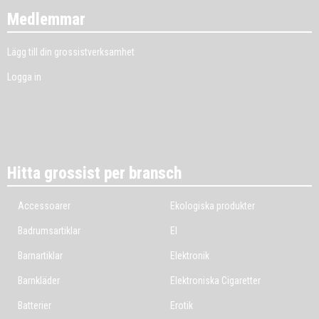
Medlemmar
Lägg till din grossistverksamhet
Logga in
Hitta grossist per bransch
Accessoarer
Ekologiska produkter
Badrumsartiklar
El
Barnartiklar
Elektronik
Barnkläder
Elektroniska Cigaretter
Batterier
Erotik