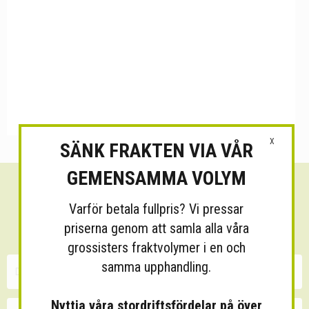
X
SÄNK FRAKTEN VIA VÅR
GEMENSAMMA VOLYM
Sänk dina fraktkostnader!
Varför betala fullpris? Vi pressar
30 minuters kostnadsfri konsultation
priserna genom att samla alla våra
grossisters fraktvolymer i en och
samma upphandling.
Nyttja våra stordriftsfördelar på över