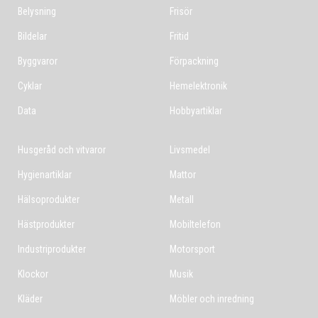
Belysning
Frisör
Bildelar
Fritid
Byggvaror
Förpackning
Cyklar
Hemelektronik
Data
Hobbyartiklar
Husgeråd och vitvaror
Livsmedel
Hygienartiklar
Mattor
Hälsoprodukter
Metall
Hästprodukter
Mobiltelefon
Industriprodukter
Motorsport
Klockor
Musik
Kläder
Möbler och inredning