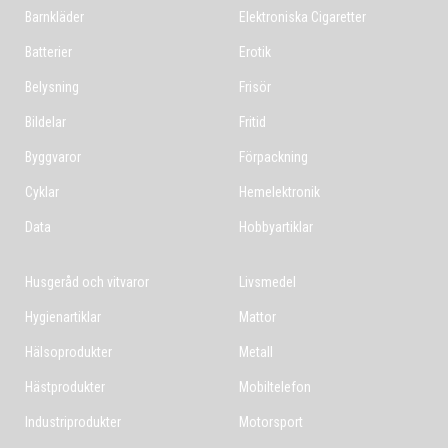
Barnkläder
Elektroniska Cigaretter
Batterier
Erotik
Belysning
Frisör
Bildelar
Fritid
Byggvaror
Förpackning
Cyklar
Hemelektronik
Data
Hobbyartiklar
Husgeråd och vitvaror
Livsmedel
Hygienartiklar
Mattor
Hälsoprodukter
Metall
Hästprodukter
Mobiltelefon
Industriprodukter
Motorsport