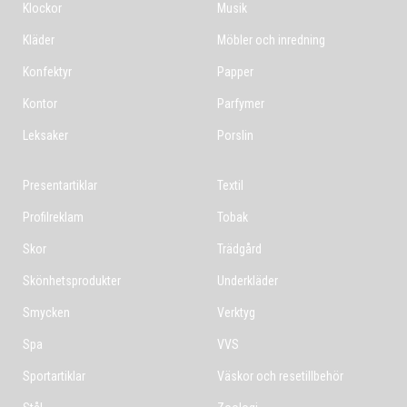
Klockor
Musik
Kläder
Möbler och inredning
Konfektyr
Papper
Kontor
Parfymer
Leksaker
Porslin
Presentartiklar
Textil
Profilreklam
Tobak
Skor
Trädgård
Skönhetsprodukter
Underkläder
Smycken
Verktyg
Spa
VVS
Sportartiklar
Väskor och resetillbehör