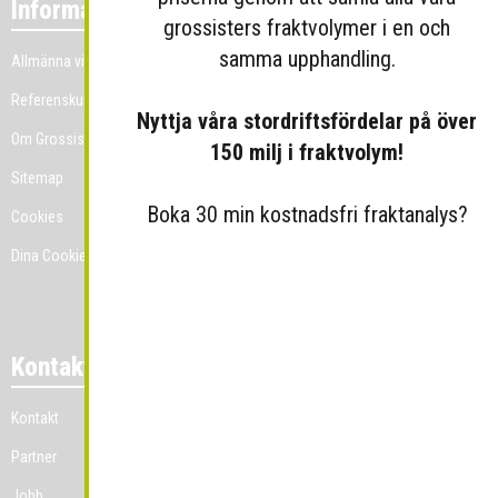
Information
grossisters fraktvolymer i en och
samma upphandling.
Allmänna villkor
Referenskunder
Nyttja våra stordriftsfördelar på över
Om Grossist.se
150 milj i fraktvolym!
Sitemap
Boka 30 min kostnadsfri fraktanalys?
Cookies
Dina Cookie-prefenser
Kontakt
Kontakt
Partner
Jobb