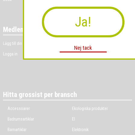
Ja!
Medlemmar
Lägg till din grossistverksamhet
Nej tack
Logga in
Hitta grossist per bransch
Accessoarer
Ekologiska produkter
Badrumsartiklar
El
Barnartiklar
Elektronik