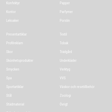
Konfektyr
Papper
Kontor
Parfymer
Leksaker
Porslin
Presentartiklar
Textil
Profilreklam
Tobak
Skor
Trädgård
Skönhetsprodukter
Underkläder
Smycken
Verktyg
Spa
VVS
Sportartiklar
Väskor och resetillbehör
Stål
Zoologi
Städmaterial
Övrigt