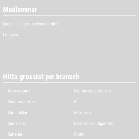
Medlemmar
Lägg till din grossistverksamhet
Logga in
Hitta grossist per bransch
Accessoarer
Ekologiska produkter
Badrumsartiklar
El
Barnartiklar
Elektronik
Barnkläder
Elektroniska Cigaretter
Batterier
Erotik