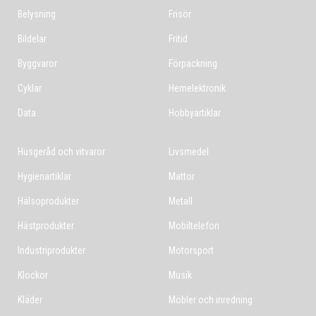
Belysning
Frisör
Bildelar
Fritid
Byggvaror
Förpackning
Cyklar
Hemelektronik
Data
Hobbyartiklar
Husgeråd och vitvaror
Livsmedel
Hygienartiklar
Mattor
Hälsoprodukter
Metall
Hästprodukter
Mobiltelefon
Industriprodukter
Motorsport
Klockor
Musik
Kläder
Möbler och inredning