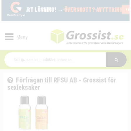
Toggle
navigation
Förfrågan till RFSU AB - Grossist för
sexleksaker