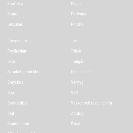
Konfektyr
Papper
Kontor
Parfymer
Leksaker
Porslin
Presentartiklar
Textil
Profilreklam
Tobak
Skor
Trädgård
Skönhetsprodukter
Underkläder
Smycken
Verktyg
Spa
VVS
Sportartiklar
Väskor och resetillbehör
Stål
Zoologi
Städmaterial
Övrigt