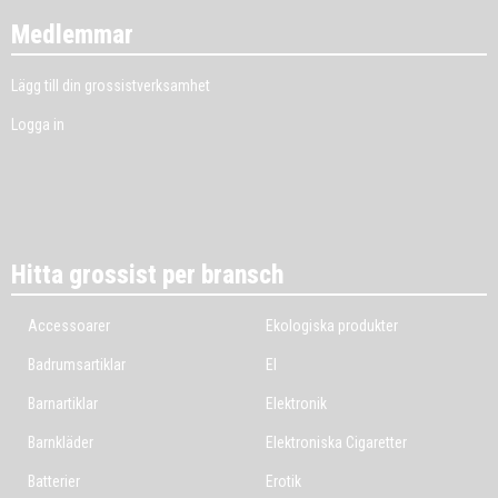
Medlemmar
Lägg till din grossistverksamhet
Logga in
Hitta grossist per bransch
Accessoarer
Ekologiska produkter
Badrumsartiklar
El
Barnartiklar
Elektronik
Barnkläder
Elektroniska Cigaretter
Batterier
Erotik