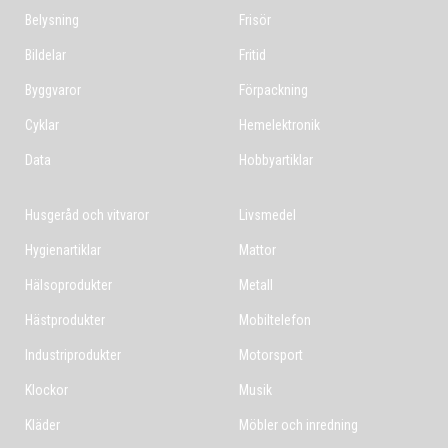
Belysning
Frisör
Bildelar
Fritid
Byggvaror
Förpackning
Cyklar
Hemelektronik
Data
Hobbyartiklar
Husgeråd och vitvaror
Livsmedel
Hygienartiklar
Mattor
Hälsoprodukter
Metall
Hästprodukter
Mobiltelefon
Industriprodukter
Motorsport
Klockor
Musik
Kläder
Möbler och inredning