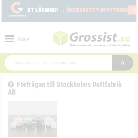
Toggle
navigation
Förfrågan till Stockholms Doftfabrik
AB