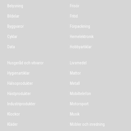
Belysning
Frisör
Bildelar
Fritid
Byggvaror
Förpackning
Cyklar
Hemelektronik
Data
Hobbyartiklar
Husgeråd och vitvaror
Livsmedel
Hygienartiklar
Mattor
Hälsoprodukter
Metall
Hästprodukter
Mobiltelefon
Industriprodukter
Motorsport
Klockor
Musik
Kläder
Möbler och inredning