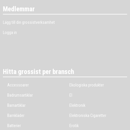
Medlemmar
Lägg till din grossistverksamhet
Logga in
Hitta grossist per bransch
Accessoarer
Ekologiska produkter
Badrumsartiklar
El
Barnartiklar
Elektronik
Barnkläder
Elektroniska Cigaretter
Batterier
Erotik