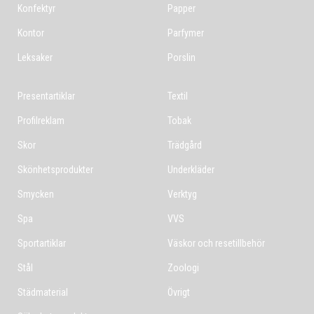
Konfektyr
Papper
Kontor
Parfymer
Leksaker
Porslin
Presentartiklar
Textil
Profilreklam
Tobak
Skor
Trädgård
Skönhetsprodukter
Underkläder
Smycken
Verktyg
Spa
VVS
Sportartiklar
Väskor och resetillbehör
Stål
Zoologi
Städmaterial
Övrigt