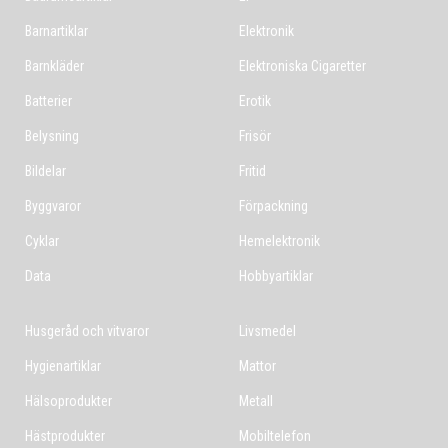
Barnartiklar
Elektronik
Barnkläder
Elektroniska Cigaretter
Batterier
Erotik
Belysning
Frisör
Bildelar
Fritid
Byggvaror
Förpackning
Cyklar
Hemelektronik
Data
Hobbyartiklar
Husgeråd och vitvaror
Livsmedel
Hygienartiklar
Mattor
Hälsoprodukter
Metall
Hästprodukter
Mobiltelefon