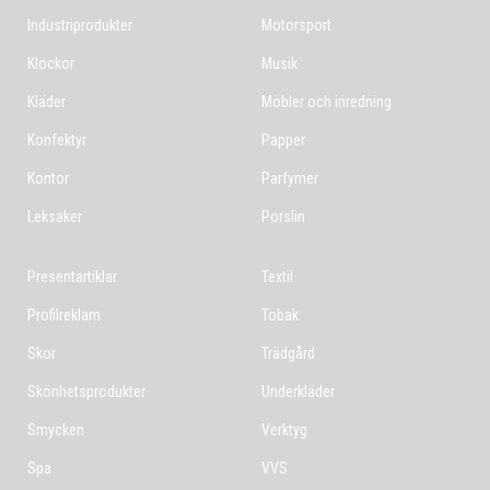
Industriprodukter
Motorsport
Klockor
Musik
Kläder
Möbler och inredning
Konfektyr
Papper
Kontor
Parfymer
Leksaker
Porslin
Presentartiklar
Textil
Profilreklam
Tobak
Skor
Trädgård
Skönhetsprodukter
Underkläder
Smycken
Verktyg
Spa
VVS