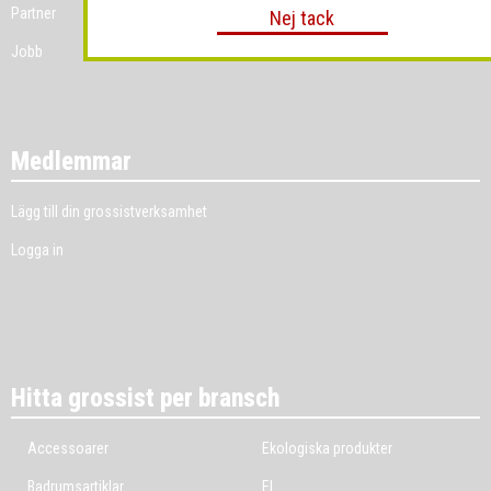
Partner
Nej tack
Jobb
Medlemmar
Lägg till din grossistverksamhet
Logga in
Hitta grossist per bransch
Accessoarer
Ekologiska produkter
Badrumsartiklar
El