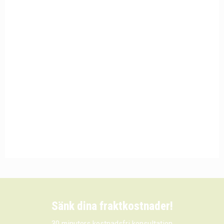
Sänk dina fraktkostnader!
30 minuters kostnadsfri konsultation