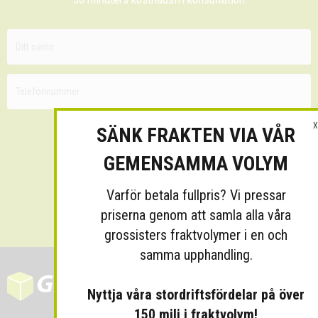
X
SÄNK FRAKTEN VIA VÅR
GEMENSAMMA VOLYM
Varför betala fullpris? Vi pressar
Skicka
priserna genom att samla alla våra
grossisters fraktvolymer i en och
samma upphandling.
Nyttja våra stordriftsfördelar på över
150 milj i fraktvolym!