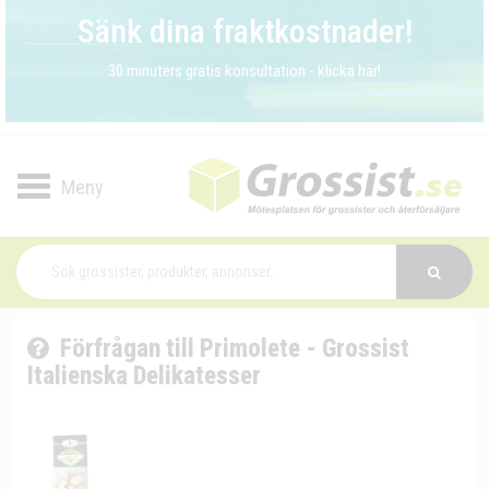
Sänk dina fraktkostnader!
30 minuters gratis konsultation - klicka här!
Toggle
navigation
Förfrågan till Primolete - Grossist
Italienska Delikatesser