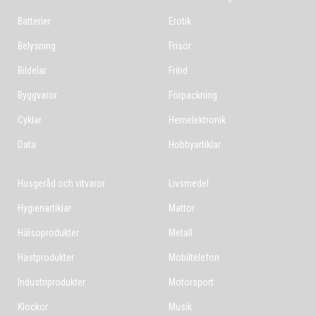
Batterier
Erotik
Belysning
Frisör
Bildelar
Fritid
Byggvaror
Förpackning
Cyklar
Hemelektronik
Data
Hobbyartiklar
Husgeråd och vitvaror
Livsmedel
Hygienartiklar
Mattor
Hälsoprodukter
Metall
Hästprodukter
Mobiltelefon
Industriprodukter
Motorsport
Klockor
Musik