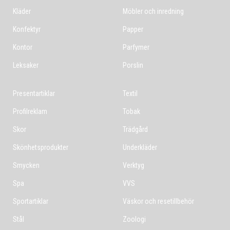
Kläder
Möbler och inredning
Konfektyr
Papper
Kontor
Parfymer
Leksaker
Porslin
Presentartiklar
Textil
Profilreklam
Tobak
Skor
Trädgård
Skönhetsprodukter
Underkläder
Smycken
Verktyg
Spa
VVS
Sportartiklar
Väskor och resetillbehör
Stål
Zoologi