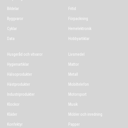
Bildelar
Fritid
Byggvaror
Förpackning
Cyklar
Hemelektronik
Data
Hobbyartiklar
Husgeråd och vitvaror
Livsmedel
Hygienartiklar
Mattor
Hälsoprodukter
Metall
Hästprodukter
Mobiltelefon
Industriprodukter
Motorsport
Klockor
Musik
Kläder
Möbler och inredning
Konfektyr
Papper