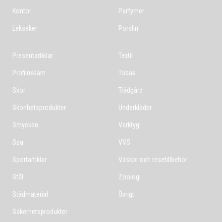
Kontor
Parfymer
Leksaker
Porslin
Presentartiklar
Textil
Profilreklam
Tobak
Skor
Trädgård
Skönhetsprodukter
Underkläder
Smycken
Verktyg
Spa
VVS
Sportartiklar
Väskor och resetillbehör
Stål
Zoologi
Städmaterial
Övrigt
Säkerhetsprodukter