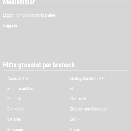
Medlemmar
Lägg till din grossistverksamhet
Logga in
Hitta grossist per bransch
Accessoarer
Ekologiska produkter
Badrumsartiklar
El
Barnartiklar
Elektronik
Barnkläder
Elektroniska Cigaretter
Batterier
Erotik
Belysning
Frisör