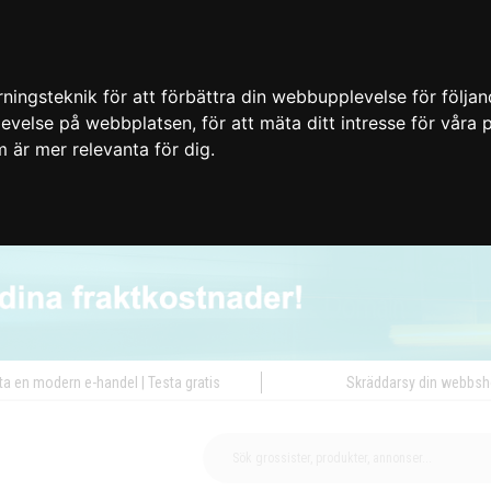
ingsteknik för att förbättra din webbupplevelse för följa
plevelse på webbplatsen
,
för att mäta ditt intresse för våra
m är mer relevanta för dig
.
ta en modern e-handel | Testa gratis
Skräddarsy din webbs