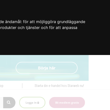
nde ändamål:
för att möjliggöra grundläggande
 produkter och tjänster och för att anpassa
hop
Starta din e-handel hos Starweb nu!
Logga in
Bli medlem gratis