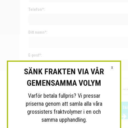
Telefon*:
Ditt namn*:
E-post*:
X
SÄNK FRAKTEN VIA VÅR
GEMENSAMMA VOLYM
Varför betala fullpris? Vi pressar
priserna genom att samla alla våra
Sk
grossisters fraktvolymer i en och
samma upphandling.