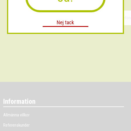
Nej tack
Information
Allmänna villkor
Referenskunder