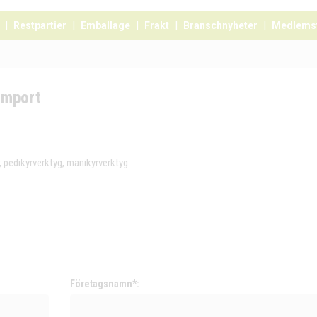
Restpartier
Emballage
Frakt
Branschnyheter
Medlems
-Import
 pedikyrverktyg, manikyrverktyg
Företagsnamn*: