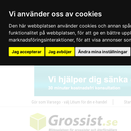
Vi använder oss av cookies
Den här webbplatsen använder cookies och annan spårn
funktionalitet på webbplatsen
,
för att ge en bättre up
marknadsföringsinteraktioner
,
för att visa annonser so
Jag accepterar
Jag avböjer
Ändra mina inställningar
Gör som Varsego - välj Litium för din e-handel
Star