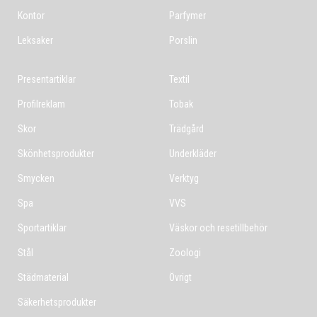
Kontor
Parfymer
Leksaker
Porslin
Presentartiklar
Textil
Profilreklam
Tobak
Skor
Trädgård
Skönhetsprodukter
Underkläder
Smycken
Verktyg
Spa
VVS
Sportartiklar
Väskor och resetillbehör
Stål
Zoologi
Städmaterial
Övrigt
Säkerhetsprodukter