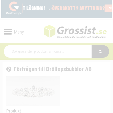
Toggle
navigation
Förfrågan till Bröllopsbubblor AB
Produkt