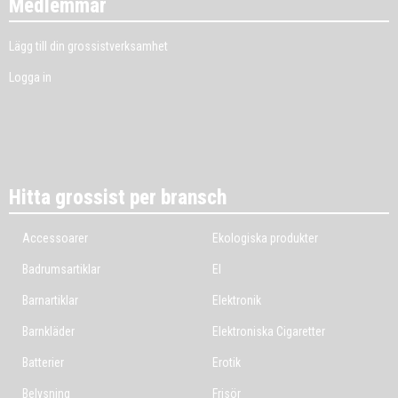
Medlemmar
Lägg till din grossistverksamhet
Logga in
Hitta grossist per bransch
Accessoarer
Ekologiska produkter
Badrumsartiklar
El
Barnartiklar
Elektronik
Barnkläder
Elektroniska Cigaretter
Batterier
Erotik
Belysning
Frisör