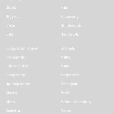
Bildelar
Fritid
Byggvaror
Förpackning
Cyklar
Hemelektronik
Data
Hobbyartiklar
Husgeråd och vitvaror
Livsmedel
Hygienartiklar
Mattor
Hälsoprodukter
Metall
Hästprodukter
Mobiltelefon
Industriprodukter
Motorsport
Klockor
Musik
Kläder
Möbler och inredning
Konfektyr
Papper