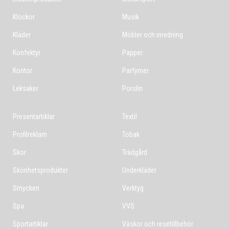
Klockor
Musik
Kläder
Möbler och inredning
Konfektyr
Papper
Kontor
Parfymer
Leksaker
Porslin
Presentartiklar
Textil
Profilreklam
Tobak
Skor
Trädgård
Skönhetsprodukter
Underkläder
Smycken
Verktyg
Spa
VVS
Sportartiklar
Väskor och resetillbehör