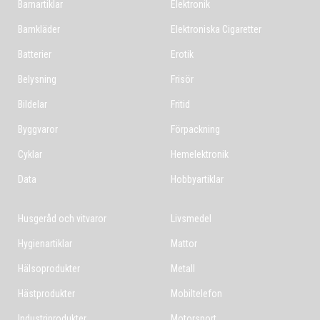
Barnartiklar
Elektronik
Barnkläder
Elektroniska Cigaretter
Batterier
Erotik
Belysning
Frisör
Bildelar
Fritid
Byggvaror
Förpackning
Cyklar
Hemelektronik
Data
Hobbyartiklar
Husgeråd och vitvaror
Livsmedel
Hygienartiklar
Mattor
Hälsoprodukter
Metall
Hästprodukter
Mobiltelefon
Industriprodukter
Motorsport