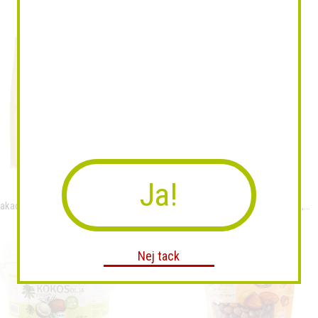
Ja!
akaopulver raw & eko 1000g,...
Kakaopulver raw&eko 250 g,...
Nej tack