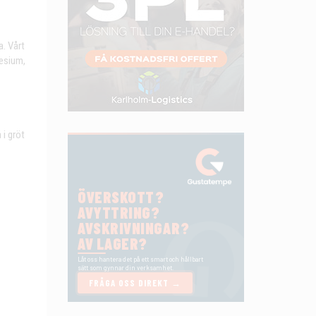
. Vårt
nesium,
i gröt