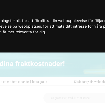
ingsteknik för att förbättra din webbupplevelse för följa
plevelse på webbplatsen
,
för att mäta ditt intresse för våra
m är mer relevanta för dig
.
ta en modern e-handel | Testa gratis
Skräddarsy din webbs