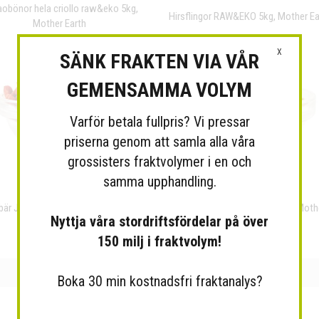
obönor hela criollo raw&eko 5kg,
Hirsflingor RAW&EKO 5kg, Mother Ea
Mother Earth
X
SÄNK FRAKTEN VIA VÅR
GEMENSAMMA VOLYM
Varför betala fullpris? Vi pressar
priserna genom att samla alla våra
grossisters fraktvolymer i en och
samma upphandling.
bär Jumbo raw & eko 5kg, Mother
Fullrörsocker Panela eko 5kg, Moth
Nyttja våra stordriftsfördelar på över
Earth
Earth
150 milj i fraktvolym!
Boka 30 min kostnadsfri fraktanalys?