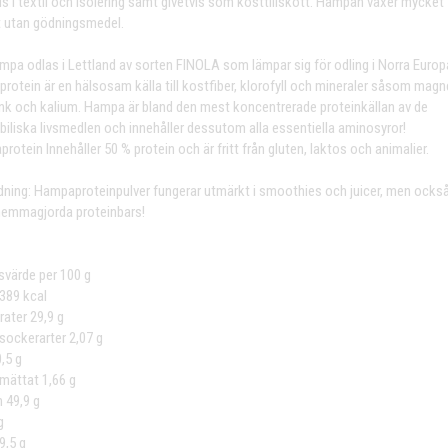
s i textil och isolering samt givetvis som kosttillskott. Hampan växer mycket
 utan gödningsmedel.
mpa odlas i Lettland av sorten FINOLA som lämpar sig för odling i Norra Europa
rotein är en hälsosam källa till kostfiber, klorofyll och mineraler såsom mag
zink och kalium. Hampa är bland den mest koncentrerade proteinkällan av de
biliska livsmedlen och innehåller dessutom alla essentiella aminosyror!
otein Innehåller 50 % protein och är fritt från gluten, laktos och animalier.
ning: Hampaproteinpulver fungerar utmärkt i smoothies och juicer, men också 
i hemmagjorda proteinbars!
svärde per 100 g
 389 kcal
rater 29,9 g
 sockerarter 2,07 g
,5 g
 mättat 1,66 g
n 49,9 g
g
9,5 g