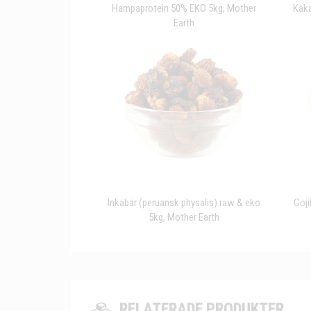
Hampaprotein 50% EKO 5kg, Mother
Kaka
Earth
Inkabär (peruansk physalis) raw & eko
Goji
5kg, Mother Earth
RELATERADE PRODUKTER