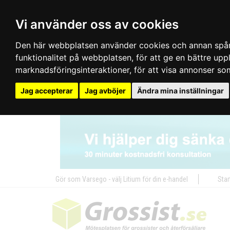
Vi använder oss av cookies
Den här webbplatsen använder cookies och annan spårn
funktionalitet på webbplatsen
,
för att ge en bättre up
marknadsföringsinteraktioner
,
för att visa annonser so
Jag accepterar
Jag avböjer
Ändra mina inställningar
Gör som Varsego - välj Litium för din e-handel
Star