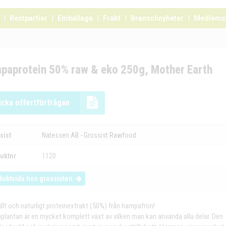
Restpartier
Emballage
Frakt
Branschnyheter
Medlems
paprotein 50% raw & eko 250g, Mother Earth
icka offertförfrågan
sist
Natessen AB - Grossist Rawfood
uktnr
1120
duktsida hos grossisten
ullt och naturligt proteinextrakt (50%) från hampafrön!
lantan är en mycket komplett växt av vilken man kan använda alla delar. Den