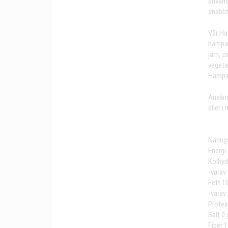
använd
snabbt
Vår Ha
hampap
järn, 
vegeta
Hampapr
Använd
eller 
Näring
Energi
Kolhyd
-varav
Fett 10
-varav
Protei
Salt 0 
Fiber 1