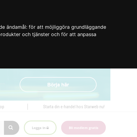
nde ändamål:
för att möjliggöra grundläggande
 produkter och tjänster och för att anpassa
hop
Starta din e-handel hos Starweb nu!
Logga in
Bli medlem gratis