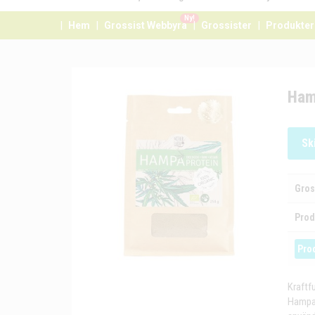
Ny!
Hem
Grossist Webbyrå
Grossister
Produkter
Ham
Sk
Gros
Prod
Pro
Kraftf
Hampap