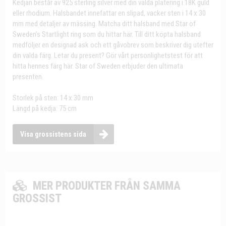
Kedjan består av 925 sterling silver med din valda plätering i 18K guld
eller rhodium. Halsbandet innefattar en slipad, vacker sten i 14 x 30
mm med detaljer av mässing. Matcha ditt halsband med Star of
Sweden’s Startlight ring som du hittar här. Till ditt köpta halsband
medföljer en designad ask och ett gåvobrev som beskriver dig utefter
din valda färg. Letar du present? Gör vårt personlighetstest för att
hitta hennes färg här. Star of Sweden erbjuder den ultimata
presenten.
Storlek på sten: 14 x 30 mm
Längd på kedja: 75 cm
Visa grossistens sida
MER PRODUKTER FRÅN SAMMA
GROSSIST