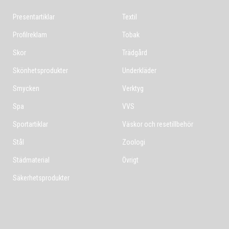
Presentartiklar
Textil
Profilreklam
Tobak
Skor
Trädgård
Skönhetsprodukter
Underkläder
Smycken
Verktyg
Spa
VVS
Sportartiklar
Väskor och resetillbehör
Stål
Zoologi
Städmaterial
Övrigt
Säkerhetsprodukter