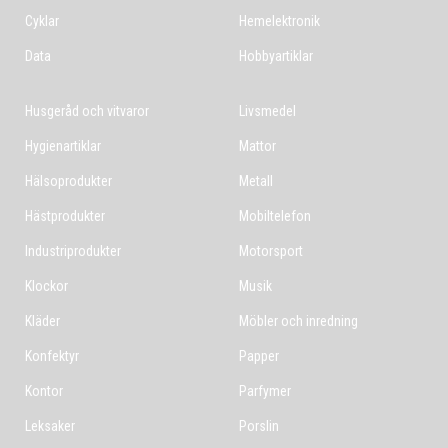
Cyklar
Hemelektronik
Data
Hobbyartiklar
Husgeråd och vitvaror
Livsmedel
Hygienartiklar
Mattor
Hälsoprodukter
Metall
Hästprodukter
Mobiltelefon
Industriprodukter
Motorsport
Klockor
Musik
Kläder
Möbler och inredning
Konfektyr
Papper
Kontor
Parfymer
Leksaker
Porslin