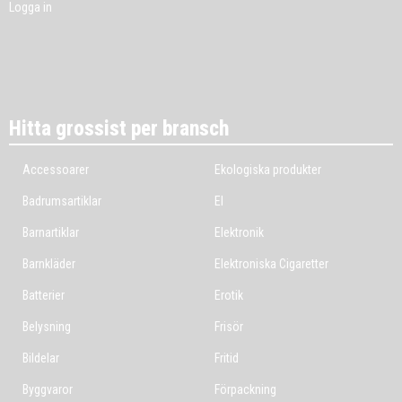
Logga in
Hitta grossist per bransch
Accessoarer
Ekologiska produkter
Badrumsartiklar
El
Barnartiklar
Elektronik
Barnkläder
Elektroniska Cigaretter
Batterier
Erotik
Belysning
Frisör
Bildelar
Fritid
Byggvaror
Förpackning