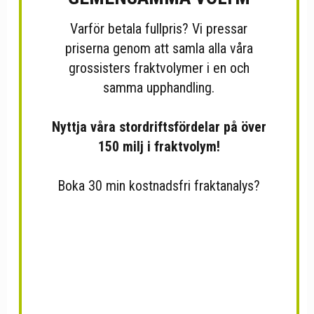
Varför betala fullpris? Vi pressar
priserna genom att samla alla våra
grossisters fraktvolymer i en och
samma upphandling.
Halsband i silver med grå...
Halsband
Nyttja våra stordriftsfördelar på över
150 milj i fraktvolym!
Boka 30 min kostnadsfri fraktanalys?
Halsband i guld med grå
Armband i mässing.
sten...