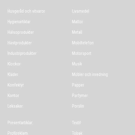
Husgeråd och vitvaror
Livsmedel
Hygienartiklar
Mattor
Hälsoprodukter
Metall
Hästprodukter
Mobiltelefon
Industriprodukter
Motorsport
Klockor
Musik
Kläder
Möbler och inredning
Konfektyr
Papper
Kontor
Parfymer
Leksaker
Porslin
Presentartiklar
Textil
Profilreklam
Tobak