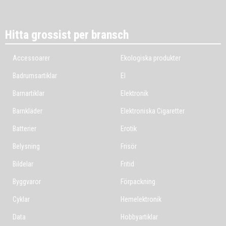
Hitta grossist per bransch
Accessoarer
Ekologiska produkter
Badrumsartiklar
El
Barnartiklar
Elektronik
Barnkläder
Elektroniska Cigaretter
Batterier
Erotik
Belysning
Frisör
Bildelar
Fritid
Byggvaror
Förpackning
Cyklar
Hemelektronik
Data
Hobbyartiklar