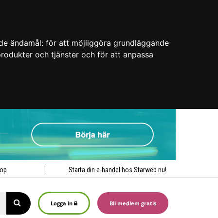
nde ändamål:
för att möjliggöra grundläggande
 produkter och tjänster och för att anpassa
hop
Starta din e-handel hos Starweb nu!
Logga in
Bli medlem gratis