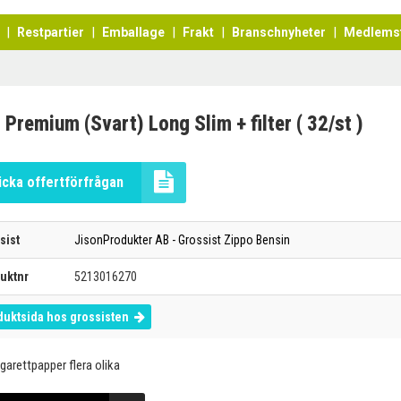
Restpartier
Emballage
Frakt
Branschnyheter
Medlems
Premium (Svart) Long Slim + filter ( 32/st )
icka offertförfrågan
sist
JisonProdukter AB - Grossist Zippo Bensin
uktnr
5213016270
duktsida hos grossisten
garettpapper flera olika