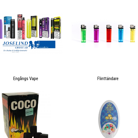
grossisters fraktvolymer i en och
samma upphandling.
Nyttja våra stordriftsfördelar på över
150 milj i fraktvolym!
Boka 30 min kostnadsfri fraktanalys?
Engångs Vape
Flinttändare