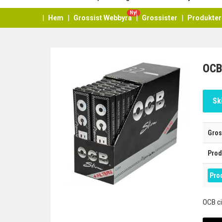
Ny!
Hem
Grossist Webbyrå
Grossister
Produkter
OCB 
Sk
Gros
Prod
Pro
OCB ci