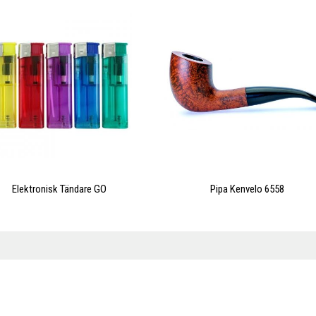
Elektronisk Tändare GO
Pipa Kenvelo 6558
X
SÄNK FRAKTEN VIA VÅR
GEMENSAMMA VOLYM
Varför betala fullpris? Vi pressar
priserna genom att samla alla våra