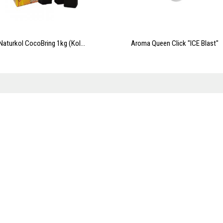
Ja!
Naturkol CocoBring 1kg (Kol...
Aroma Queen Click "ICE Blast"
Nej tack