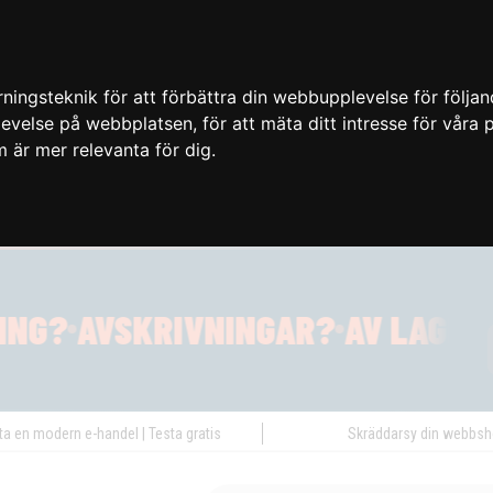
ingsteknik för att förbättra din webbupplevelse för följa
plevelse på webbplatsen
,
för att mäta ditt intresse för våra
m är mer relevanta för dig
.
ta en modern e-handel | Testa gratis
Skräddarsy din webbs