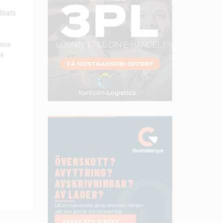
llsats
enna
de
h