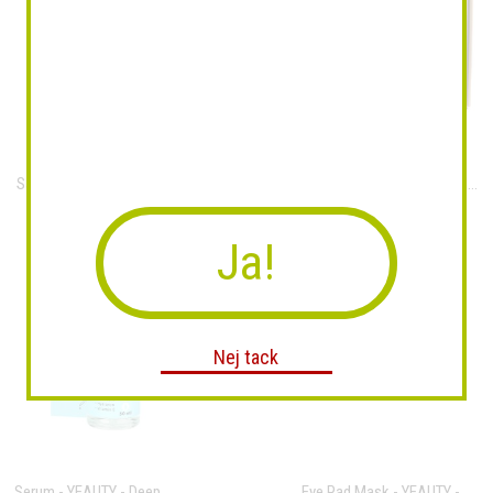
Salt Wellness set 3delar
Eterisk olja BOOST EDITION...
Ja!
Nej tack
Serum - YEAUTY - Deep...
Eye Pad Mask - YEAUTY -...