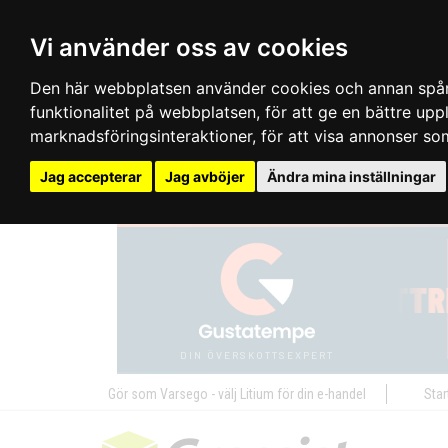
Vi använder oss av cookies
Den här webbplatsen använder cookies och annan spårn
funktionalitet på webbplatsen
,
för att ge en bättre up
marknadsföringsinteraktioner
,
för att visa annonser so
Jag accepterar
Jag avböjer
Ändra mina inställningar
Gör som Varsego - välj Litium för din e-handel
Star