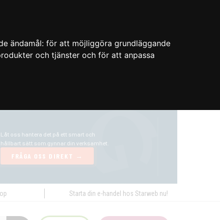
nde ändamål:
för att möjliggöra grundläggande
 produkter och tjänster och för att anpassa
hop
Starta din e-handel hos Starweb nu!