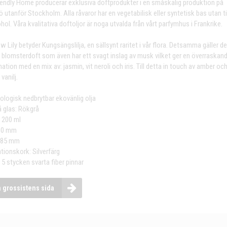
iendly Home producerar exklusiva doftprodukter i en småskalig produktion på
 utanför Stockholm. Alla råvaror har en vegetabilisk eller syntetisk bas utan ti
hol. Våra kvalitativa doftoljor är noga utvalda från vårt parfymhus i Frankrike.
 Lily betyder Kungsängslilja, en sällsynt raritet i vår flora. Detsamma gäller d
ga blomsterdoft som även har ett svagt inslag av musk vilket ger en överraskan
tion med en mix av: jasmin, vit neroli och iris. Till detta in touch av amber oc
vanilj.
iologisk nedbrytbar ekovänlig olja
å glas: Rökgrå
 200 ml
80 mm
 85 mm
tionskork: Silverfärg
 5 stycken svarta fiber pinnar
a grossistens sida