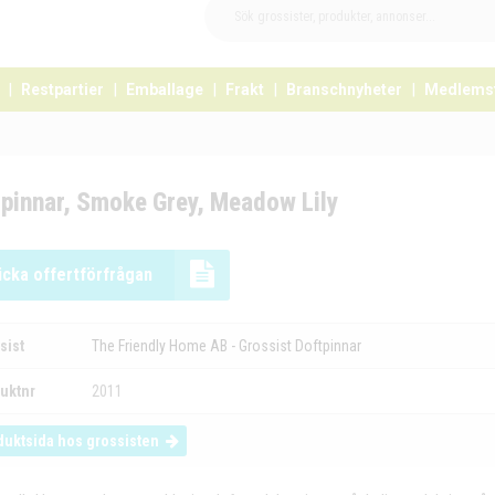
Restpartier
Emballage
Frakt
Branschnyheter
Medlems
tpinnar, Smoke Grey, Meadow Lily
icka offertförfrågan
sist
The Friendly Home AB - Grossist Doftpinnar
uktnr
2011
duktsida hos grossisten