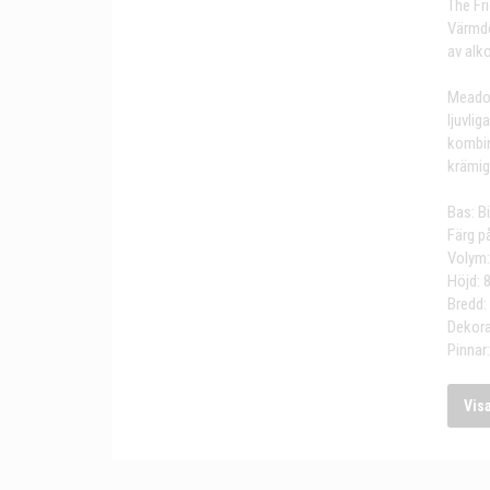
The Fr
Värmdö
av alko
Meadow
ljuvli
kombina
krämig 
Bas: B
Färg p
Volym:
Höjd: 
Bredd:
Dekora
Pinnar:
Vis