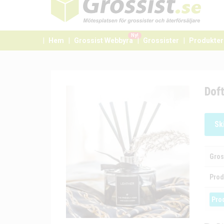
Ny!
Hem
Grossist Webbyrå
Grossister
Produkter
Dof
Sk
Gros
Prod
Pro