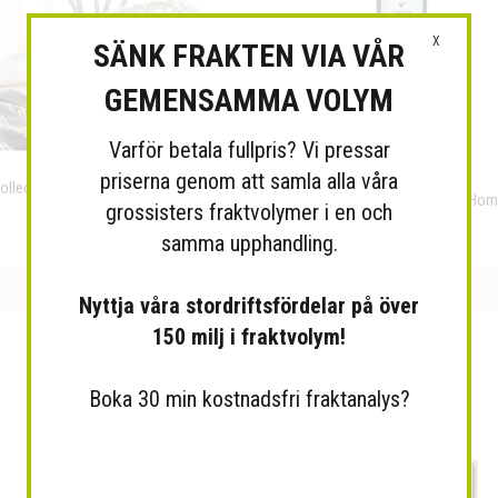
X
SÄNK FRAKTEN VIA VÅR
GEMENSAMMA VOLYM
Varför betala fullpris? Vi pressar
priserna genom att samla alla våra
ollection Smoke Grey, doftljus,
Doftpinnar Fresh, The Friendly Ho
grossisters fraktvolymer i en och
doftpinnar m.m.
samma upphandling.
Nyttja våra stordriftsfördelar på över
150 milj i fraktvolym!
Boka 30 min kostnadsfri fraktanalys?