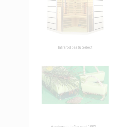
Infraröd bastu Select
Handgjorda tvålar med 100%...