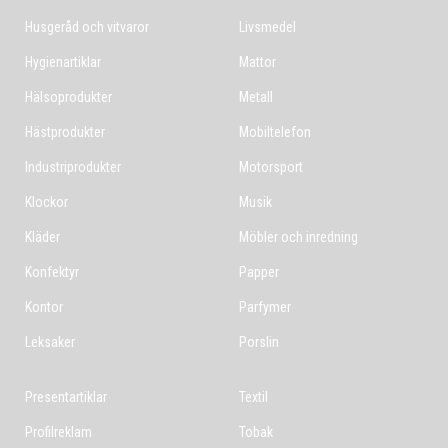
Husgeråd och vitvaror
Livsmedel
Hygienartiklar
Mattor
Hälsoprodukter
Metall
Hästprodukter
Mobiltelefon
Industriprodukter
Motorsport
Klockor
Musik
Kläder
Möbler och inredning
Konfektyr
Papper
Kontor
Parfymer
Leksaker
Porslin
Presentartiklar
Textil
Profilreklam
Tobak