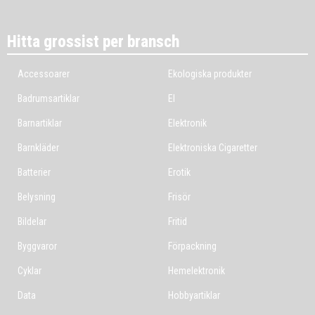
Hitta grossist per bransch
Accessoarer
Ekologiska produkter
Badrumsartiklar
El
Barnartiklar
Elektronik
Barnkläder
Elektroniska Cigaretter
Batterier
Erotik
Belysning
Frisör
Bildelar
Fritid
Byggvaror
Förpackning
Cyklar
Hemelektronik
Data
Hobbyartiklar