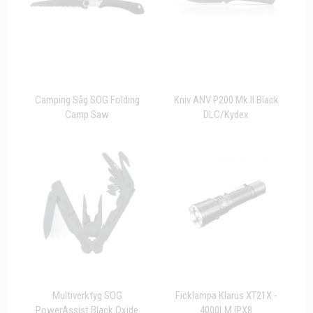
Camping Såg SOG Folding
Kniv ANV P200 Mk.II Black
Camp Saw
DLC/Kydex
Multiverktyg SOG
Ficklampa Klarus XT21X -
PowerAssist Black Oxide
4000LM IPX8