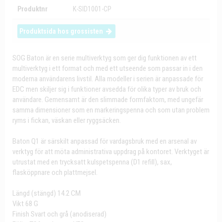
Produktnr
K-SID1001-CP
Produktsida hos grossisten
SOG Baton är en serie multiverktyg som ger dig funktionen av ett
multiverktyg i ett format och med ett utseende som passar in i den
moderna användarens livstil. Alla modeller i serien är anpassade för
EDC men skiljer sig i funktioner avsedda för olika typer av bruk och
användare. Gemensamt är den slimmade formfaktorn, med ungefär
samma dimensioner som en markeringspenna och som utan problem
ryms i fickan, väskan eller ryggsäcken.
Baton Q1 är särskilt anpassad för vardagsbruk med en arsenal av
verktyg för att möta administrativa uppdrag på kontoret. Verktyget är
utrustat med en trycksatt kulspetspenna (D1 refill), sax,
flasköppnare och plattmejsel.
Längd (stängd) 14.2 CM
Vikt 68 G
Finish Svart och grå (anodiserad)