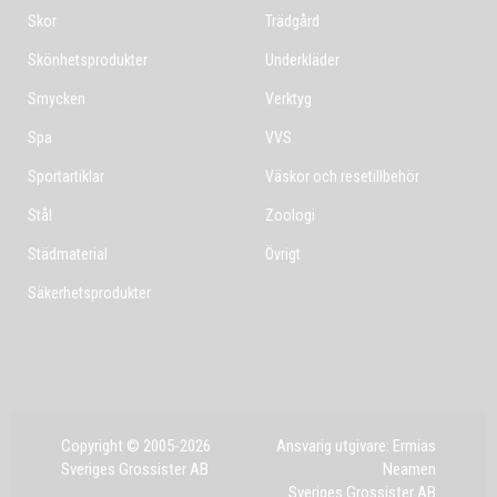
Skor
Trädgård
Skönhetsprodukter
Underkläder
Smycken
Verktyg
Spa
VVS
Sportartiklar
Väskor och resetillbehör
Stål
Zoologi
Städmaterial
Övrigt
Säkerhetsprodukter
Copyright © 2005-2026
Ansvarig utgivare: Ermias
Sveriges Grossister AB
Neamen
Sveriges Grossister AB