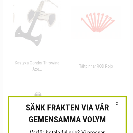
Kastyxa Condor Throwing
Tältpinnar RÖD Rojo
Axe...
X
SÄNK FRAKTEN VIA VÅR
GEMENSAMMA VOLYM
Varför betala fullpris? Vi pressar