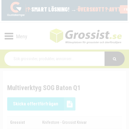
Toggle
navigation
Multiverktyg SOG Baton Q1
Skicka offertförfrågan
Grossist
Knifestore - Grossist Knivar