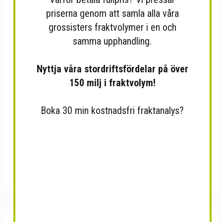
priserna genom att samla alla våra
grossisters fraktvolymer i en och
Tändsticksförvaring Exotac...
Airsoft Gevär G&G GC7A1...
samma upphandling.
Nyttja våra stordriftsfördelar på över
150 milj i fraktvolym!
Boka 30 min kostnadsfri fraktanalys?
Luftgevär BLACK OPS
Tältpinnar Elförzinkat...
SNIPER...