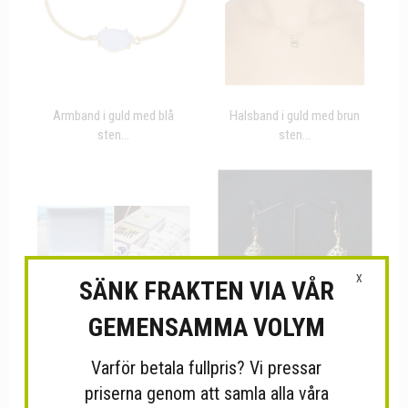
Armband i guld med blå
Halsband i guld med brun
sten...
sten...
X
SÄNK FRAKTEN VIA VÅR
GEMENSAMMA VOLYM
Varför betala fullpris? Vi pressar
Star of Sweden Display
Örhängen
priserna genom att samla alla våra