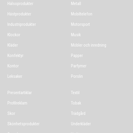
Hälsoprodukter
Metall
Hästprodukter
Mobiltelefon
Industriprodukter
Motorsport
Klockor
Musik
Kläder
Möbler och inredning
Konfektyr
Papper
Kontor
Parfymer
Leksaker
Porslin
Presentartiklar
Textil
Profilreklam
Tobak
Skor
Trädgård
Skönhetsprodukter
Underkläder