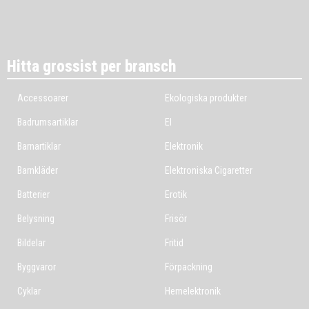
Hitta grossist per bransch
Accessoarer
Ekologiska produkter
Badrumsartiklar
El
Barnartiklar
Elektronik
Barnkläder
Elektroniska Cigaretter
Batterier
Erotik
Belysning
Frisör
Bildelar
Fritid
Byggvaror
Förpackning
Cyklar
Hemelektronik