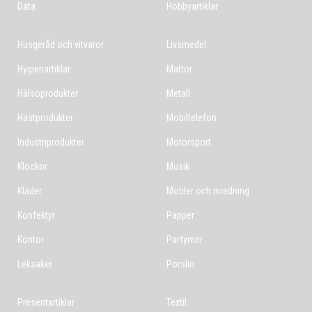
Data
Hobbyartiklar
Husgeråd och vitvaror
Livsmedel
Hygienartiklar
Mattor
Hälsoprodukter
Metall
Hästprodukter
Mobiltelefon
Industriprodukter
Motorsport
Klockor
Musik
Kläder
Möbler och inredning
Konfektyr
Papper
Kontor
Parfymer
Leksaker
Porslin
Presentartiklar
Textil