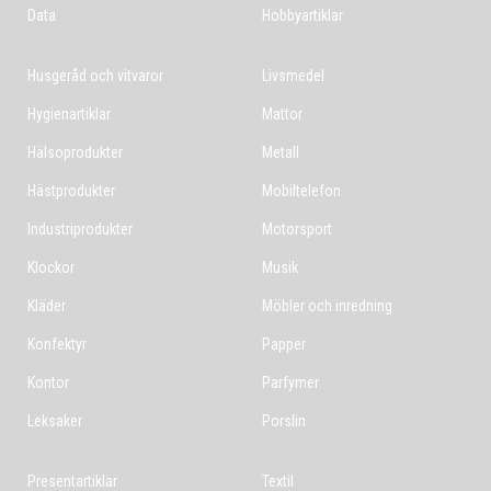
Data
Hobbyartiklar
Husgeråd och vitvaror
Livsmedel
Hygienartiklar
Mattor
Hälsoprodukter
Metall
Hästprodukter
Mobiltelefon
Industriprodukter
Motorsport
Klockor
Musik
Kläder
Möbler och inredning
Konfektyr
Papper
Kontor
Parfymer
Leksaker
Porslin
Presentartiklar
Textil