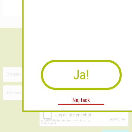
Sänk dina fraktkostnader!
30 minuters kostnadsfri konsultation
Ja!
Nej tack