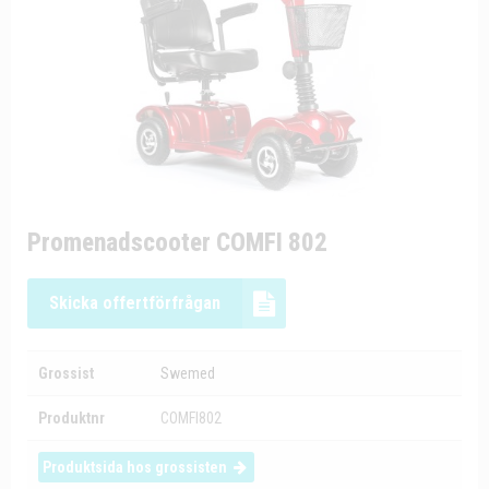
Promenadscooter COMFI 802
Skicka offertförfrågan
Grossist
Swemed
Produktnr
COMFI802
Produktsida hos grossisten