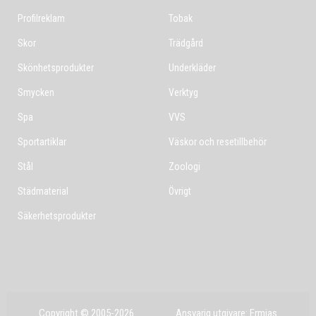
Profilreklam
Tobak
Skor
Trädgård
Skönhetsprodukter
Underkläder
Smycken
Verktyg
Spa
VVS
Sportartiklar
Väskor och resetillbehör
Stål
Zoologi
Städmaterial
Övrigt
Säkerhetsprodukter
Copyright © 2005-2026
Ansvarig utgivare: Ermias