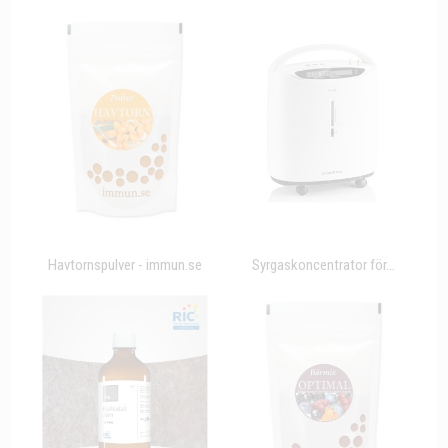
Havtornspulver - immun.se
Syrgaskoncentrator för...