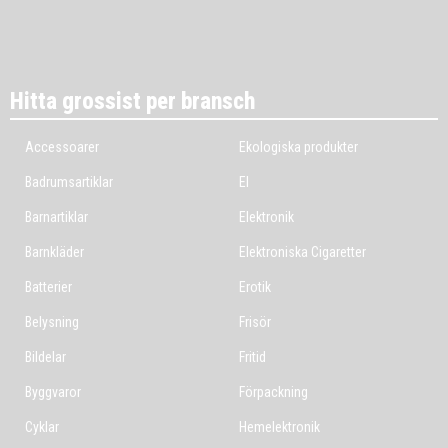
Hitta grossist per bransch
Accessoarer
Ekologiska produkter
Badrumsartiklar
El
Barnartiklar
Elektronik
Barnkläder
Elektroniska Cigaretter
Batterier
Erotik
Belysning
Frisör
Bildelar
Fritid
Byggvaror
Förpackning
Cyklar
Hemelektronik