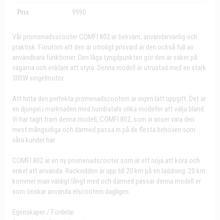
Pris
9990
Vår promenadsscooter COMFI 802 är bekväm, användarvänlig och
praktisk. Förutom att den är otroligt prisvärd är den också full av
användbara funktioner. Den låga tyngdpunkten gör den är säker på
vägarna och enklare att styra. Denna modell är utrustad med en stark
300W singelmotor.
Att hitta den perfekta promenadscootern är ingen lätt uppgift. Det är
en djungel i marknaden med hundratals olika modeller att välja bland.
Vi har tagit fram denna modell, COMFI 802, som vi anser vara den
mest mångsidiga och därmed passa in på de flesta behoven som
våra kunder har.
COMFI 802 är en ny promenadscooter som är ett nöja att köra och
enkel att använda. Räckvidden är upp till 20 km på en laddning. 20 km
kommer man väldigt långt med och därmed passar denna modell er
som önskar använda elscootern dagligen.
Egenskaper / Fördelar