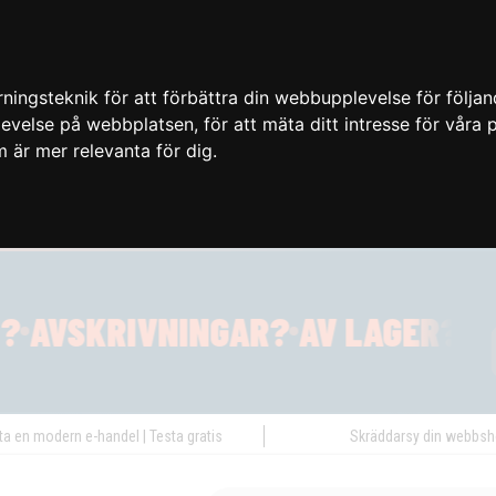
ingsteknik för att förbättra din webbupplevelse för följa
plevelse på webbplatsen
,
för att mäta ditt intresse för våra
m är mer relevanta för dig
.
ta en modern e-handel | Testa gratis
Skräddarsy din webbs