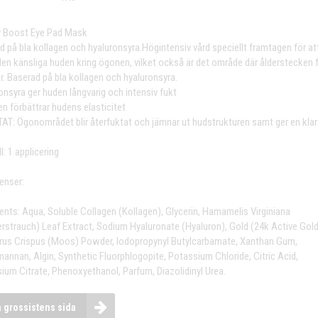
 Boost Eye Pad Mask
d på bla kollagen och hyaluronsyra.Högintensiv vård speciellt framtagen för at
den känsliga huden kring ögonen, vilket också är det område där ålderstecken 
r. Baserad på bla kollagen och hyaluronsyra.
onsyra ger huden långvarig och intensiv fukt
en förbättrar hudens elasticitet
AT: Ögonområdet blir återfuktat och jämnar ut hudstrukturen samt ger en klar 
l: 1 applicering
enser:
ients: Aqua, Soluble Collagen (Kollagen), Glycerin, Hamamelis Virginiana
rstrauch) Leaf Extract, Sodium Hyaluronate (Hyaluron), Gold (24k Active Gold
us Crispus (Moos) Powder, Iodopropynyl Butylcarbamate, Xanthan Gum,
annan, Algin, Synthetic Fluorphlogopite, Potassium Chloride, Citric Acid,
ium Citrate, Phenoxyethanol, Parfum, Diazolidinyl Urea.
a grossistens sida