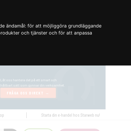
nde ändamål:
för att möjliggöra grundläggande
 produkter och tjänster och för att anpassa
hop
Starta din e-handel hos Starweb nu!