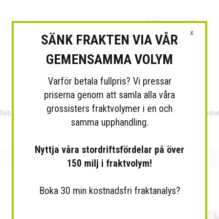
X
SÄNK FRAKTEN VIA VÅR
GEMENSAMMA VOLYM
Varför betala fullpris? Vi pressar
priserna genom att samla alla våra
grossisters fraktvolymer i en och
Natural Baby - Bamboo Baby Wipes
Eye Pad Mask - YEAUTY - Deep Hydra
samma upphandling.
80-pack
Eye Pad Mask
Nyttja våra stordriftsfördelar på över
150 milj i fraktvolym!
Boka 30 min kostnadsfri fraktanalys?