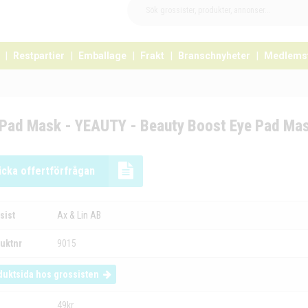
Restpartier
Emballage
Frakt
Branschnyheter
Medlems
 Pad Mask - YEAUTY - Beauty Boost Eye Pad Ma
icka offertförfrågan
sist
Ax & Lin AB
uktnr
9015
duktsida hos grossisten
49kr