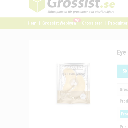
Ny!
Hem
Grossist Webbyrå
Grossister
Produkter
Eye
Sk
Gros
Prod
Pro
Pris