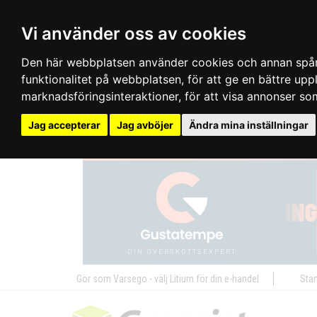
Vi använder oss av cookies
Den här webbplatsen använder cookies och annan spårn
funktionalitet på webbplatsen
,
för att ge en bättre up
marknadsföringsinteraktioner
,
för att visa annonser so
Jag accepterar
Jag avböjer
Ändra mina inställningar
Gör som Varsego - välj Litium för din e-handel
Star