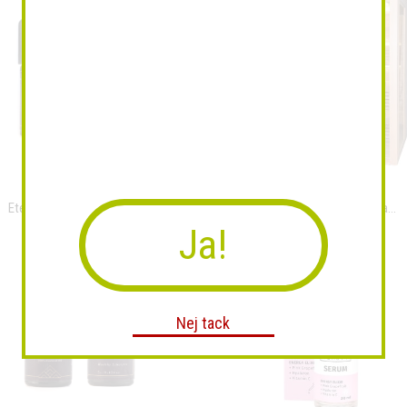
Eterisk olja Sweet Orange
Hot Cube-Bastu med Harvia...
Ja!
Nej tack