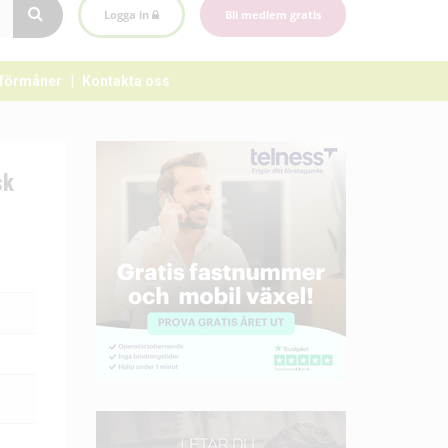
Logga in
Bli medlem gratis
förmåner
Kontakta oss
sk