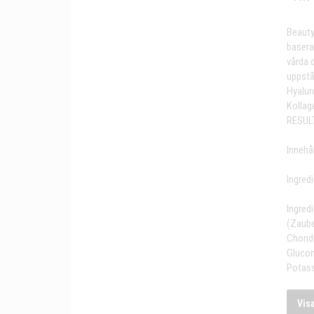
Beauty
basera
vårda 
uppstå
Hyalur
Kollag
RESULT
Innehål
Ingredi
Ingred
(Zaube
Chondr
Glucom
Potass
Vis