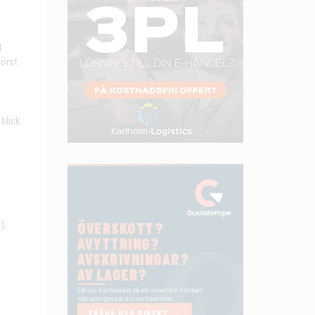
t
först
blick.
),