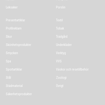
Leksaker
Porslin
Presentartiklar
Textil
Profilreklam
Tobak
Skor
Trädgård
Skönhetsprodukter
Underkläder
Smycken
Verktyg
Spa
VVS
Sportartiklar
Väskor och resetillbehör
Stål
Zoologi
Städmaterial
Övrigt
Säkerhetsprodukter