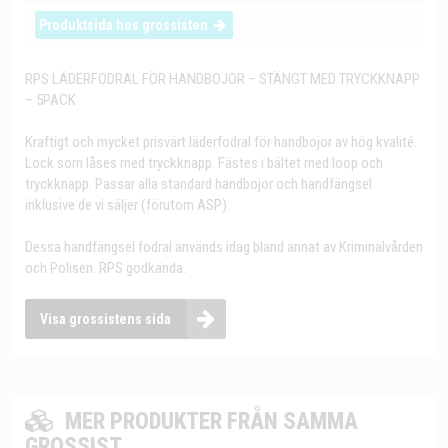
Produktsida hos grossisten
RPS LÄDERFODRAL FÖR HANDBOJOR – STÄNGT MED TRYCKKNAPP
– 5PACK
Kraftigt och mycket prisvärt läderfodral för handbojor av hög kvalité.
Lock som låses med tryckknapp. Fästes i bältet med loop och
tryckknapp. Passar alla standard handbojor och handfängsel
inklusive de vi säljer (förutom ASP).
Dessa handfängsel fodral används idag bland annat av Kriminalvården
och Polisen. RPS godkända.
Visa grossistens sida
MER PRODUKTER FRÅN SAMMA
GROSSIST