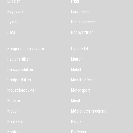
Bildelar
Fritid
Byggvaror
Förpackning
Cyklar
Hemelektronik
Data
Hobbyartiklar
Husgeråd och vitvaror
Livsmedel
Hygienartiklar
Mattor
Hälsoprodukter
Metall
Hästprodukter
Mobiltelefon
Industriprodukter
Motorsport
Klockor
Musik
Kläder
Möbler och inredning
Konfektyr
Papper
Kontor
Parfymer