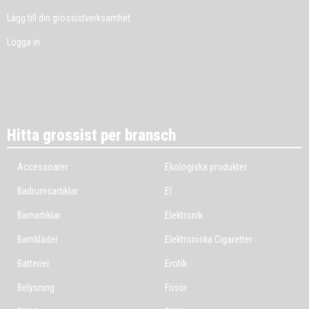
Lägg till din grossistverksamhet
Logga in
Hitta grossist per bransch
Accessoarer
Ekologiska produkter
Badrumsartiklar
El
Barnartiklar
Elektronik
Barnkläder
Elektroniska Cigaretter
Batterier
Erotik
Belysning
Frisör