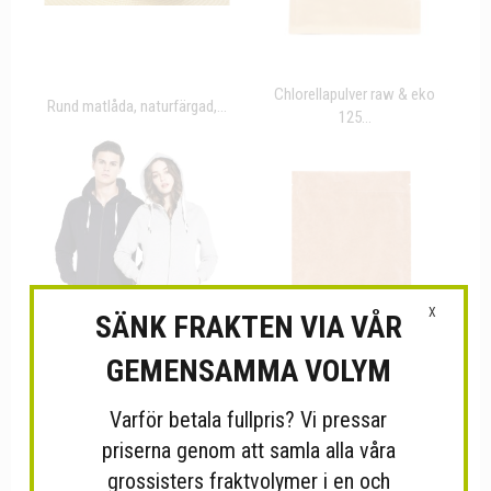
Chlorellapulver raw & eko
Rund matlåda, naturfärgad,...
125...
X
SÄNK FRAKTEN VIA VÅR
GEMENSAMMA VOLYM
Ekologisk Zip Hoodie -
Ståpåse med...
Varför betala fullpris? Vi pressar
EP60Z
priserna genom att samla alla våra
grossisters fraktvolymer i en och