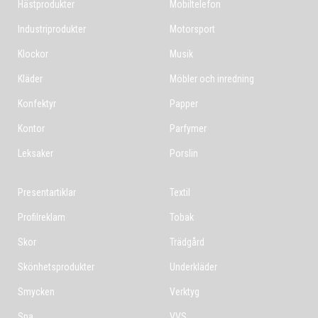
Hästprodukter
Mobiltelefon
Industriprodukter
Motorsport
Klockor
Musik
Kläder
Möbler och inredning
Konfektyr
Papper
Kontor
Parfymer
Leksaker
Porslin
Presentartiklar
Textil
Profilreklam
Tobak
Skor
Trädgård
Skönhetsprodukter
Underkläder
Smycken
Verktyg
Spa
VVS