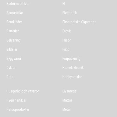
Badrumsartiklar
El
Barnartiklar
Elektronik
Barnkläder
Elektroniska Cigaretter
Batterier
Erotik
Belysning
Frisör
Bildelar
Fritid
Byggvaror
Förpackning
Cyklar
Hemelektronik
Data
Hobbyartiklar
Husgeråd och vitvaror
Livsmedel
Hygienartiklar
Mattor
Hälsoprodukter
Metall