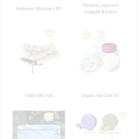
Vårdande Läppcerat
Hyaluronic Moisture + KIT
Jordgubb & Kokos
Tvålkit EKO-tvål
Organic Hair Care KIT