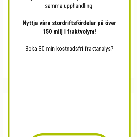
samma upphandling.
Nyttja våra stordriftsfördelar på över
150 milj i fraktvolym!
Boka 30 min kostnadsfri fraktanalys?
CLASSIC HEAVY UNISEX
Acaipulver frystorkad raw &...
RAGLAN...