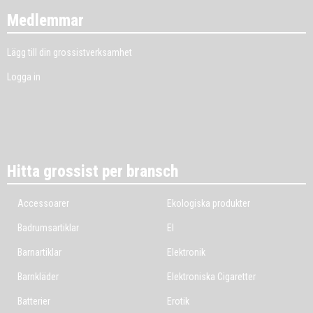
Medlemmar
Lägg till din grossistverksamhet
Logga in
Hitta grossist per bransch
Accessoarer
Ekologiska produkter
Badrumsartiklar
El
Barnartiklar
Elektronik
Barnkläder
Elektroniska Cigaretter
Batterier
Erotik