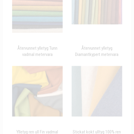
Återvunnet ylletyg Tunn
Återvunnet ylletyg
vadmal metervara
Diamantkypert metervara
Ylletyg ren ull Fin vadmal
Stickat kokt ulltyg 100% ren