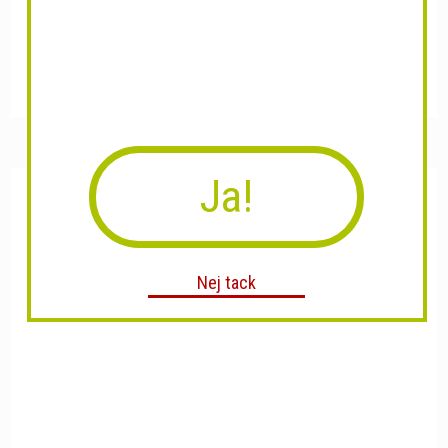
Open Kyusu "öppen
Teburk Urara Rosa
tekanna"...
Ja!
Nej tack