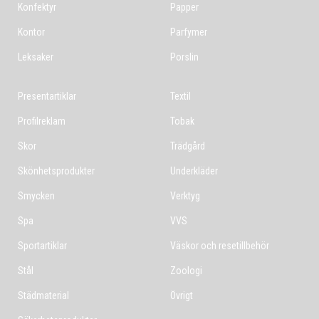
Konfektyr
Papper
Kontor
Parfymer
Leksaker
Porslin
Presentartiklar
Textil
Profilreklam
Tobak
Skor
Trädgård
Skönhetsprodukter
Underkläder
Smycken
Verktyg
Spa
VVS
Sportartiklar
Väskor och resetillbehör
Stål
Zoologi
Städmaterial
Övrigt