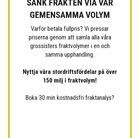
SÄNK FRAKTEN VIA VÅR
GEMENSAMMA VOLYM
Varför betala fullpris? Vi pressar
priserna genom att samla alla våra
grossisters fraktvolymer i en och
samma upphandling.
Nyttja våra stordriftsfördelar på över
Teburk Bellrose
Tesil Finum M
150 milj i fraktvolym!
Boka 30 min kostnadsfri fraktanalys?