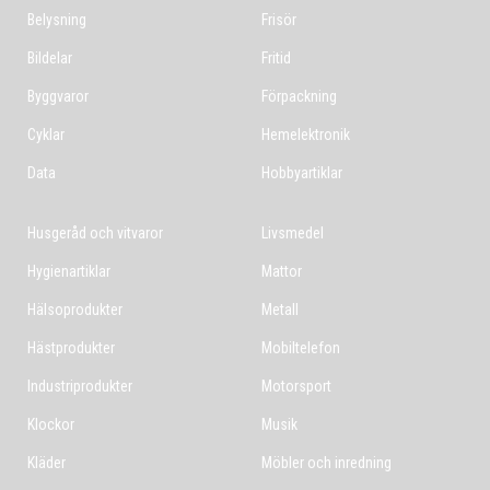
Belysning
Frisör
Bildelar
Fritid
Byggvaror
Förpackning
Cyklar
Hemelektronik
Data
Hobbyartiklar
Husgeråd och vitvaror
Livsmedel
Hygienartiklar
Mattor
Hälsoprodukter
Metall
Hästprodukter
Mobiltelefon
Industriprodukter
Motorsport
Klockor
Musik
Kläder
Möbler och inredning