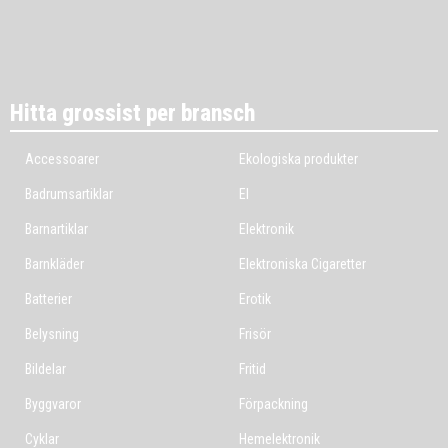
Hitta grossist per bransch
Accessoarer
Ekologiska produkter
Badrumsartiklar
El
Barnartiklar
Elektronik
Barnkläder
Elektroniska Cigaretter
Batterier
Erotik
Belysning
Frisör
Bildelar
Fritid
Byggvaror
Förpackning
Cyklar
Hemelektronik