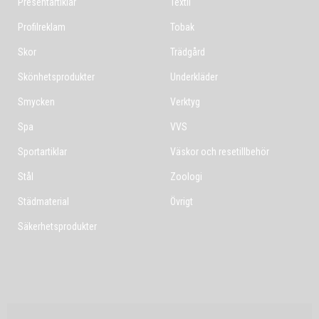
Presentartiklar
Textil
Profilreklam
Tobak
Skor
Trädgård
Skönhetsprodukter
Underkläder
Smycken
Verktyg
Spa
VVS
Sportartiklar
Väskor och resetillbehör
Stål
Zoologi
Städmaterial
Övrigt
Säkerhetsprodukter