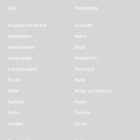
Data
Hobbyartiklar
Husgeråd och vitvaror
Livsmedel
Hygienartiklar
Mattor
Hälsoprodukter
Metall
Hästprodukter
Mobiltelefon
Industriprodukter
Motorsport
Klockor
Musik
Kläder
Möbler och inredning
Konfektyr
Papper
Kontor
Parfymer
Leksaker
Porslin