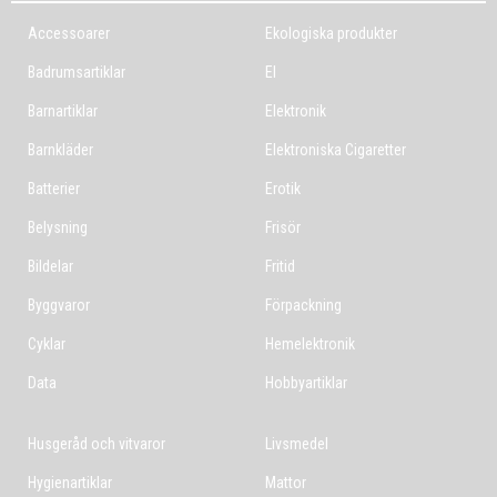
Accessoarer
Ekologiska produkter
Badrumsartiklar
El
Barnartiklar
Elektronik
Barnkläder
Elektroniska Cigaretter
Batterier
Erotik
Belysning
Frisör
Bildelar
Fritid
Byggvaror
Förpackning
Cyklar
Hemelektronik
Data
Hobbyartiklar
Husgeråd och vitvaror
Livsmedel
Hygienartiklar
Mattor