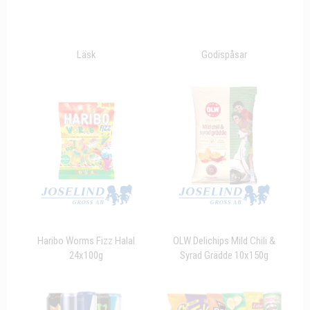
Läsk
Godispåsar
Haribo Worms Fizz Halal
OLW Delichips Mild Chili &
24x100g
Syrad Grädde 10x150g