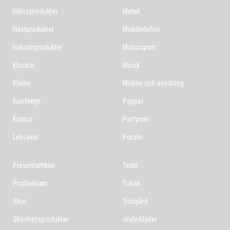
Hälsoprodukter
Metall
Hästprodukter
Mobiltelefon
Industriprodukter
Motorsport
Klockor
Musik
Kläder
Möbler och inredning
Konfektyr
Papper
Kontor
Parfymer
Leksaker
Porslin
Presentartiklar
Textil
Profilreklam
Tobak
Skor
Trädgård
Skönhetsprodukter
Underkläder