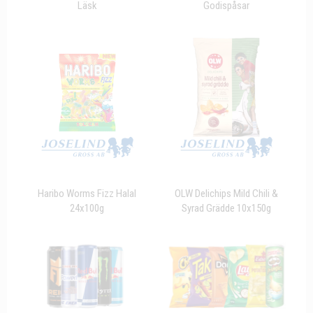
Läsk
Godispåsar
Haribo Worms Fizz Halal
OLW Delichips Mild Chili &
24x100g
Syrad Grädde 10x150g