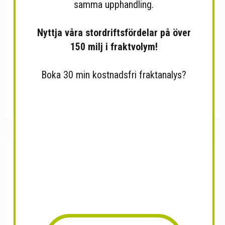
samma upphandling.
Nyttja våra stordriftsfördelar på över
150 milj i fraktvolym!
Boka 30 min kostnadsfri fraktanalys?
Frunk Bar Cherry on Cola
N ONE Menthol 5st
800...