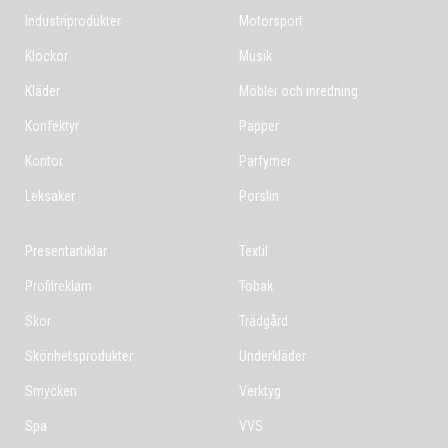
Industriprodukter
Motorsport
Klockor
Musik
Kläder
Möbler och inredning
Konfektyr
Papper
Kontor
Parfymer
Leksaker
Porslin
Presentartiklar
Textil
Profilreklam
Tobak
Skor
Trädgård
Skönhetsprodukter
Underkläder
Smycken
Verktyg
Spa
VVS