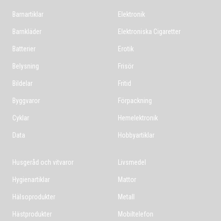
Barnartiklar
Elektronik
Barnkläder
Elektroniska Cigaretter
Batterier
Erotik
Belysning
Frisör
Bildelar
Fritid
Byggvaror
Förpackning
Cyklar
Hemelektronik
Data
Hobbyartiklar
Husgeråd och vitvaror
Livsmedel
Hygienartiklar
Mattor
Hälsoprodukter
Metall
Hästprodukter
Mobiltelefon