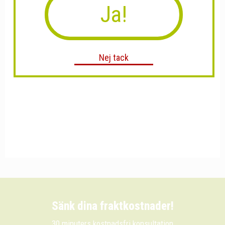
Ja!
Nej tack
Sänk dina fraktkostnader!
30 minuters kostnadsfri konsultation