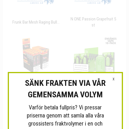
N ONE Passion Grapefruit 5
Frunk Bar Mesh Raging Bull...
st
X
SÄNK FRAKTEN VIA VÅR
GEMENSAMMA VOLYM
Frunk Bar Cherry on Cola
Hyper Bar Mesh Yummy
800...
Candy...
Varför betala fullpris? Vi pressar
priserna genom att samla alla våra
grossisters fraktvolymer i en och