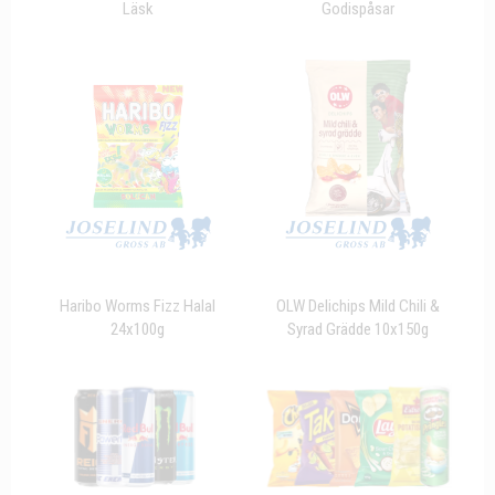
Läsk
Godispåsar
Haribo Worms Fizz Halal
OLW Delichips Mild Chili &
24x100g
Syrad Grädde 10x150g