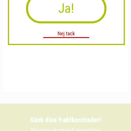
Ja!
Nej tack
Sänk dina fraktkostnader!
30 minuters kostnadsfri konsultation