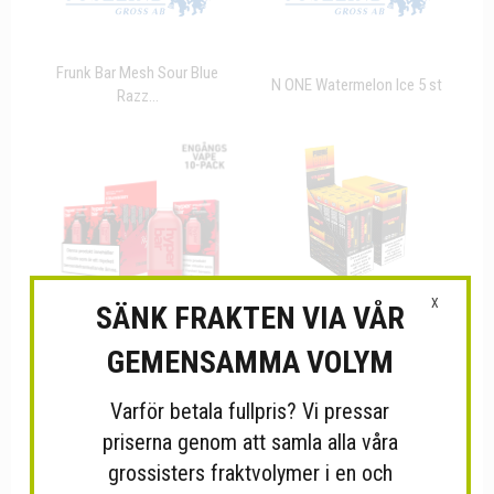
Frunk Bar Mesh Sour Blue
N ONE Watermelon Ice 5 st
Razz...
X
SÄNK FRAKTEN VIA VÅR
GEMENSAMMA VOLYM
Hyper Bar Mesh Strawberry
Frunk Bar Strawberry Nana
Ice...
800...
Varför betala fullpris? Vi pressar
priserna genom att samla alla våra
grossisters fraktvolymer i en och