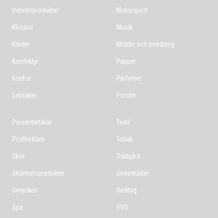
Industriprodukter
Motorsport
Klockor
Musik
Kläder
Möbler och inredning
Konfektyr
Papper
Kontor
Parfymer
Leksaker
Porslin
Presentartiklar
Textil
Profilreklam
Tobak
Skor
Trädgård
Skönhetsprodukter
Underkläder
Smycken
Verktyg
Spa
VVS