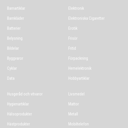
Barnartiklar
Elektronik
Barnkläder
Elektroniska Cigaretter
Batterier
Erotik
Belysning
Frisör
Bildelar
Fritid
Byggvaror
Förpackning
Cyklar
Hemelektronik
Data
Hobbyartiklar
Husgeråd och vitvaror
Livsmedel
Hygienartiklar
Mattor
Hälsoprodukter
Metall
Hästprodukter
Mobiltelefon