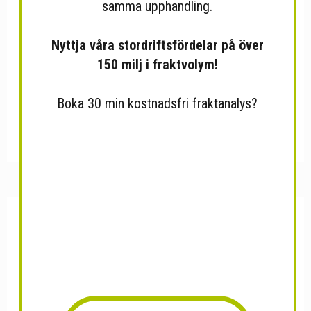
samma upphandling.
Nyttja våra stordriftsfördelar på över
150 milj i fraktvolym!
Boka 30 min kostnadsfri fraktanalys?
N ONE Strawberry Ice 5 st
N ONE Ice Mint