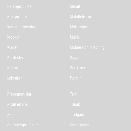
Hälsoprodukter
Metall
Hästprodukter
Mobiltelefon
Industriprodukter
Motorsport
Klockor
Musik
Kläder
Möbler och inredning
Konfektyr
Papper
Kontor
Parfymer
Leksaker
Porslin
Presentartiklar
Textil
Profilreklam
Tobak
Skor
Trädgård
Skönhetsprodukter
Underkläder