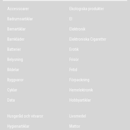
Accessoarer
Ekologiska produkter
Badrumsartiklar
El
Barnartiklar
Elektronik
Barnkläder
Elektroniska Cigaretter
Batterier
Erotik
Belysning
Frisör
Bildelar
Fritid
Byggvaror
Förpackning
Cyklar
Hemelektronik
Data
Hobbyartiklar
Husgeråd och vitvaror
Livsmedel
Hygienartiklar
Mattor