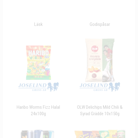
Läsk
Godispåsar
Haribo Worms Fizz Halal
OLW Delichips Mild Chili &
24x100g
Syrad Grädde 10x150g