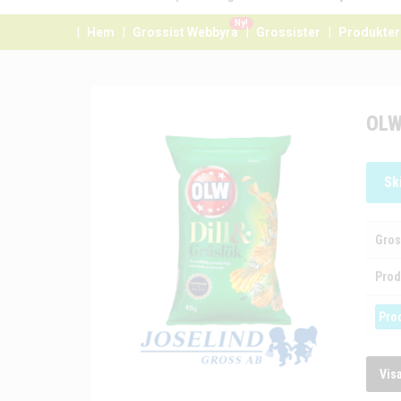
Ny!
Hem
Grossist Webbyrå
Grossister
Produkter
OLW
Sk
Gros
Prod
Pro
Vis