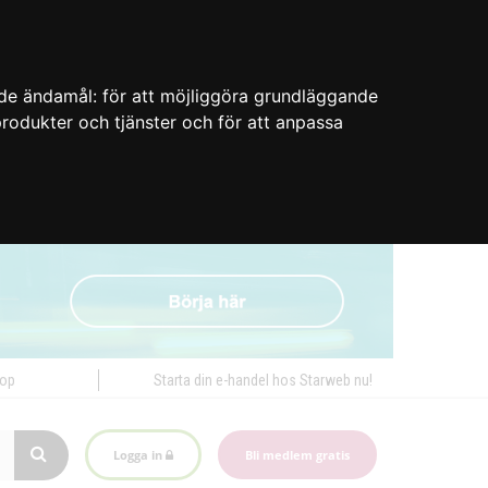
nde ändamål:
för att möjliggöra grundläggande
 produkter och tjänster och för att anpassa
hop
Starta din e-handel hos Starweb nu!
Logga in
Bli medlem gratis