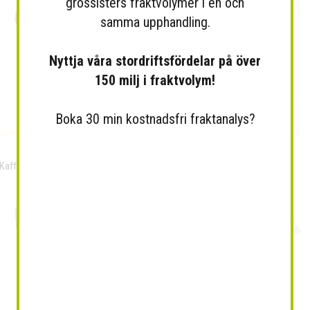
grossisters fraktvolymer i en och
samma upphandling.
Nyttja våra stordriftsfördelar på över
150 milj i fraktvolym!
Boka 30 min kostnadsfri fraktanalys?
Kaffe Espresso. Hela bönor....
Tomatsås, all´arrabiata...