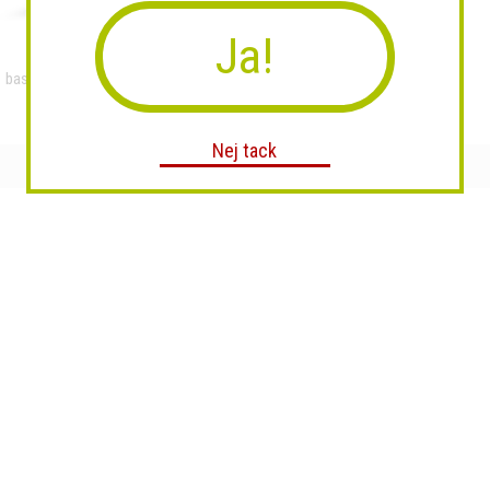
Ja!
basmati ris indisk Royal &...
Baranya salami 250g
Nej tack