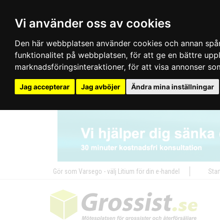
Vi använder oss av cookies
Den här webbplatsen använder cookies och annan spårn
funktionalitet på webbplatsen
,
för att ge en bättre up
marknadsföringsinteraktioner
,
för att visa annonser so
Jag accepterar
Jag avböjer
Ändra mina inställningar
Gör som Varsego - välj Litium för din e-handel
Star