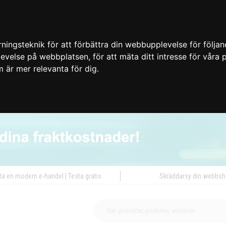
ingsteknik för att förbättra din webbupplevelse för följa
plevelse på webbplatsen
,
för att mäta ditt intresse för våra
m är mer relevanta för dig
.
ta en modern e-handel | Testa gratis
Skräddarsy din webbs