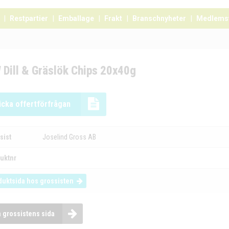
Restpartier
Emballage
Frakt
Branschnyheter
Medlems
 Dill & Gräslök Chips 20x40g
icka offertförfrågan
sist
Joselind Gross AB
uktnr
duktsida hos grossisten
a grossistens sida