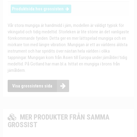
Produktsida hos grossisten
Vår stora mungiga är handmidd i järn, modellen är väldigt typisk för
vikingatid och tidig medeltid. Storleken är lite större än det vanligaste
förekommande fynden. Detta ger en mer lättspelad mungiga och en
mörkare ton med längre vibration. Mungigan är ett av världens äldsta
instrument och har spridits över nästan hela världen i olika
tappningar. Mungigan kom från Asien till Europa under järnålder/tidig
medeltid. På Gotland har man bl.a. hittat en mungiga i brons från
järnåldern.
Visa grossistens sida
MER PRODUKTER FRÅN SAMMA
GROSSIST