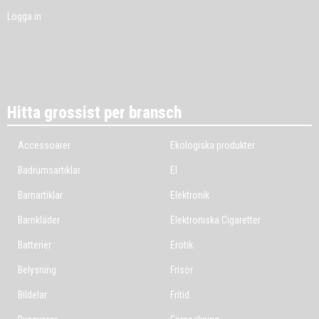
Logga in
Hitta grossist per bransch
Accessoarer
Ekologiska produkter
Badrumsartiklar
El
Barnartiklar
Elektronik
Barnkläder
Elektroniska Cigaretter
Batterier
Erotik
Belysning
Frisör
Bildelar
Fritid