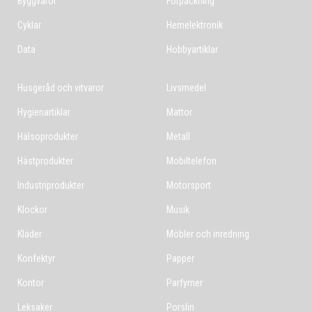
Byggvaror
Förpackning
Cyklar
Hemelektronik
Data
Hobbyartiklar
Husgeråd och vitvaror
Livsmedel
Hygienartiklar
Mattor
Hälsoprodukter
Metall
Hästprodukter
Mobiltelefon
Industriprodukter
Motorsport
Klockor
Musik
Kläder
Möbler och inredning
Konfektyr
Papper
Kontor
Parfymer
Leksaker
Porslin