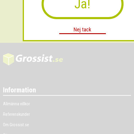
Ja!
Skicka
Nej tack
Information
Allmänna villkor
Referenskunder
Om Grossist.se