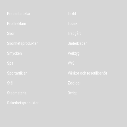
Presentartiklar
Textil
Profilreklam
Tobak
Skor
Trädgård
Skönhetsprodukter
Underkläder
Smycken
Verktyg
Spa
VVS
Sportartiklar
Väskor och resetillbehör
Stål
Zoologi
Städmaterial
Övrigt
Säkerhetsprodukter