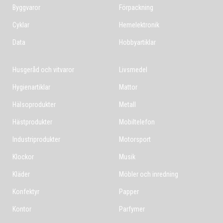
Byggvaror
Förpackning
Cyklar
Hemelektronik
Data
Hobbyartiklar
Husgeråd och vitvaror
Livsmedel
Hygienartiklar
Mattor
Hälsoprodukter
Metall
Hästprodukter
Mobiltelefon
Industriprodukter
Motorsport
Klockor
Musik
Kläder
Möbler och inredning
Konfektyr
Papper
Kontor
Parfymer