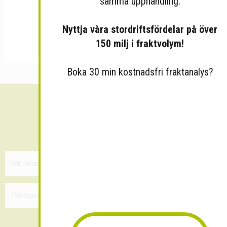
samma upphandling.
Nyttja våra stordriftsfördelar på över
150 milj i fraktvolym!
Boka 30 min kostnadsfri fraktanalys?
Sänk dina fraktkostnader!
30 minuters kostnadsfri konsultation