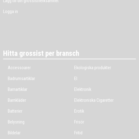
Lägg till din grossistverksamhet
Logga in
Hitta grossist per bransch
Accessoarer
Ekologiska produkter
Badrumsartiklar
El
Barnartiklar
Elektronik
Barnkläder
Elektroniska Cigaretter
Batterier
Erotik
Belysning
Frisör
Bildelar
Fritid