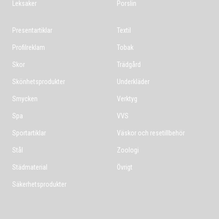
Leksaker
Porslin
Presentartiklar
Textil
Profilreklam
Tobak
Skor
Trädgård
Skönhetsprodukter
Underkläder
Smycken
Verktyg
Spa
VVS
Sportartiklar
Väskor och resetillbehör
Stål
Zoologi
Städmaterial
Övrigt
Säkerhetsprodukter