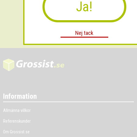
Ja!
Skicka
Nej tack
Information
Allmänna villkor
Referenskunder
Om Grossist.se