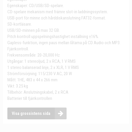
Egenskaper: CD/USB/SD-spelare.
CD-spelare mekanism med främre slot-in laddningssystem.
USB-port för minne och hårddiskanslutning FAT32-format.
SD-kortläsare.
USB/SD-minnen på max 32 GB.
Pitch kontroll uppspelningshastighet inställning ±16%.
Gapless-funktion, ingen paus mellan låtarna på CD Audio och MP3.
Fjärrkontroll.
Frekvensområde: 20-20,000 Hz
Utgångar: 1 stereoljud, 2 x RCA, 1 V RMS
1 stereo balanserad linje, 2 x XLR, 1 V RMS
Strömförsörjning: 115/230 V AC, 20 W
Mått: 1HE, 483 x 44 x 266 mm
Vikt: 3.25 kg
Tillbehör: Anslutningskabel, 2 x RCA
Batterier till fjärrkontrollen
Visa grossistens sida