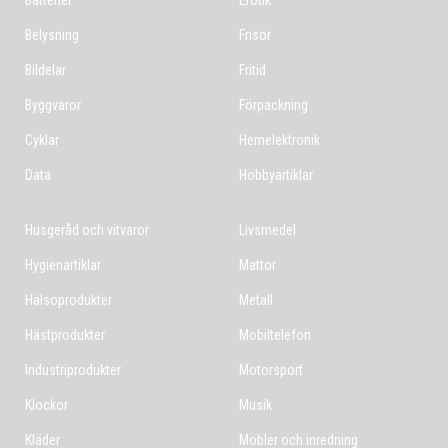
Belysning
Frisör
Bildelar
Fritid
Byggvaror
Förpackning
Cyklar
Hemelektronik
Data
Hobbyartiklar
Husgeråd och vitvaror
Livsmedel
Hygienartiklar
Mattor
Hälsoprodukter
Metall
Hästprodukter
Mobiltelefon
Industriprodukter
Motorsport
Klockor
Musik
Kläder
Möbler och inredning