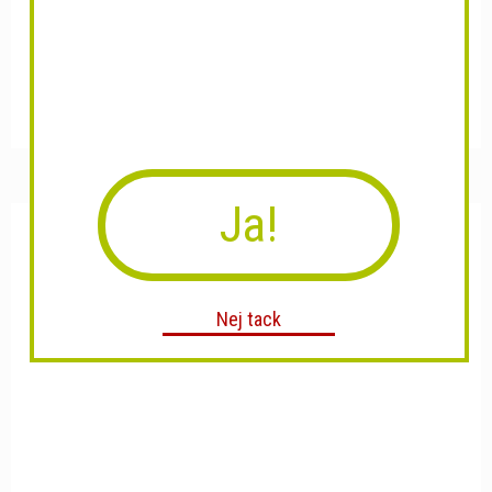
MegaSAT Diavolo Single
Lamax Beat Sentinel SE-1
LNB...
Ja!
Nej tack