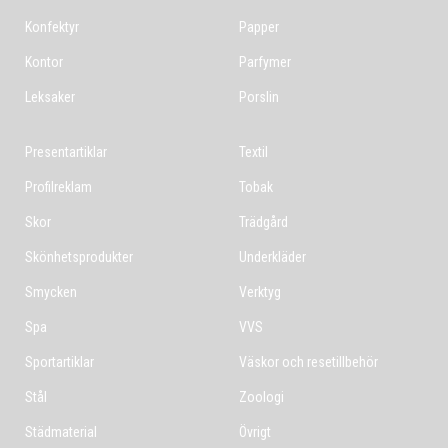
Konfektyr
Papper
Kontor
Parfymer
Leksaker
Porslin
Presentartiklar
Textil
Profilreklam
Tobak
Skor
Trädgård
Skönhetsprodukter
Underkläder
Smycken
Verktyg
Spa
VVS
Sportartiklar
Väskor och resetillbehör
Stål
Zoologi
Städmaterial
Övrigt