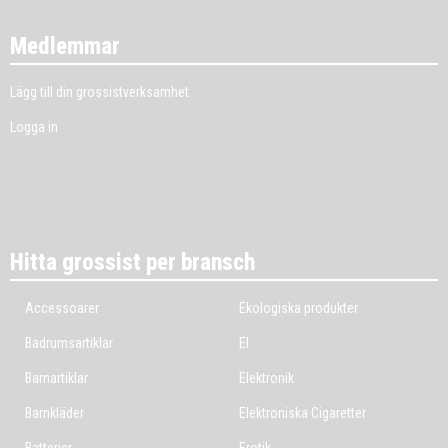
Medlemmar
Lägg till din grossistverksamhet
Logga in
Hitta grossist per bransch
Accessoarer
Ekologiska produkter
Badrumsartiklar
El
Barnartiklar
Elektronik
Barnkläder
Elektroniska Cigaretter
Batterier
Erotik