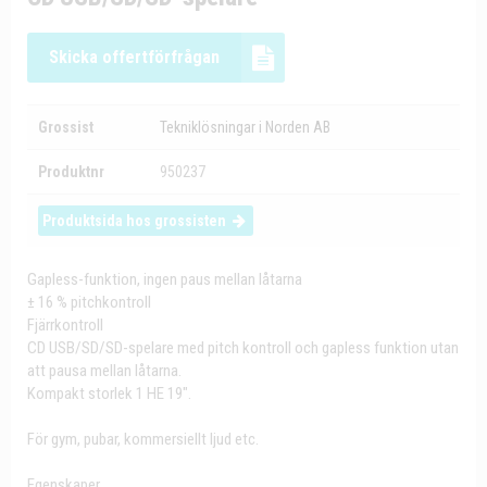
Skicka offertförfrågan
Grossist
Tekniklösningar i Norden AB
Produktnr
950237
Produktsida hos grossisten
Gapless-funktion, ingen paus mellan låtarna
± 16 % pitchkontroll
Fjärrkontroll
CD USB/SD/SD-spelare med pitch kontroll och gapless funktion utan
att pausa mellan låtarna.
Kompakt storlek 1 HE 19".
För gym, pubar, kommersiellt ljud etc.
Egenskaper