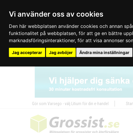
Vi använder oss av cookies
Den här webbplatsen använder cookies och annan spårn
funktionalitet på webbplatsen
,
för att ge en bättre up
marknadsföringsinteraktioner
,
för att visa annonser so
Jag accepterar
Jag avböjer
Ändra mina inställningar
Gör som Varsego - välj Litium för din e-handel
Star