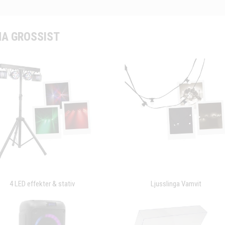
A GROSSIST
4 LED effekter & stativ
Ljusslinga Vamvit