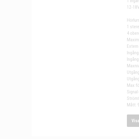
1 ingå
12-18V
Hörlur
1 ster
4 ober
Maxima
Extern
Ingång
Ingång
Maxniv
Utgång
Utgån
Max fö
Signal
Strömf
Mått:
Vis