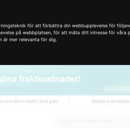
ingsteknik för att förbättra din webbupplevelse för följa
plevelse på webbplatsen
,
för att mäta ditt intresse för våra
m är mer relevanta för dig
.
ta en modern e-handel | Testa gratis
Skräddarsy din webbs