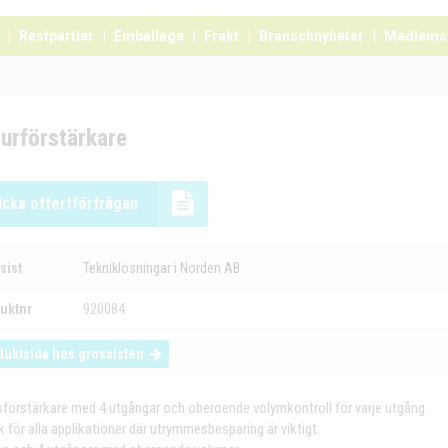
Restpartier
Emballage
Frakt
Branschnyheter
Medlems
urförstärkare
icka offertförfrågan
sist
Tekniklösningar i Norden AB
uktnr
920084
duktsida hos grossisten
sförstärkare med 4 utgångar och oberoende volymkontroll för varje utgång.
k för alla applikationer där utrymmesbesparing är viktigt.