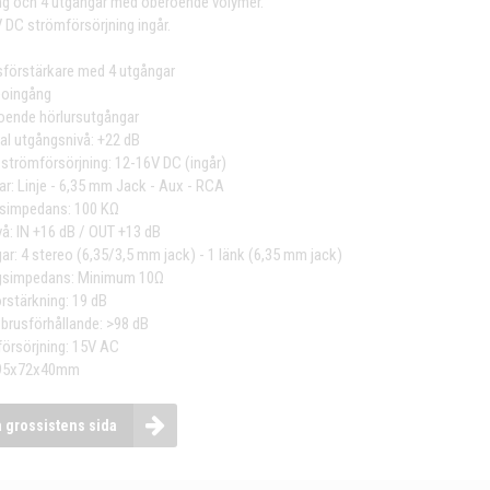
ng och 4 utgångar med oberoende volymer.
 DC strömförsörjning ingår.
sförstärkare med 4 utgångar
eoingång
oende hörlursutgångar
l utgångsnivå: +22 dB
 strömförsörjning: 12-16V DC (ingår)
ar: Linje - 6,35 mm Jack - Aux - RCA
simpedans: 100 KΩ
å: IN +16 dB / OUT +13 dB
ar: 4 stereo (6,35/3,5 mm jack) - 1 länk (6,35 mm jack)
gsimpedans: Minimum 10Ω
rstärkning: 19 dB
-brusförhållande: >98 dB
örsörjning: 15V AC
 95x72x40mm
a grossistens sida