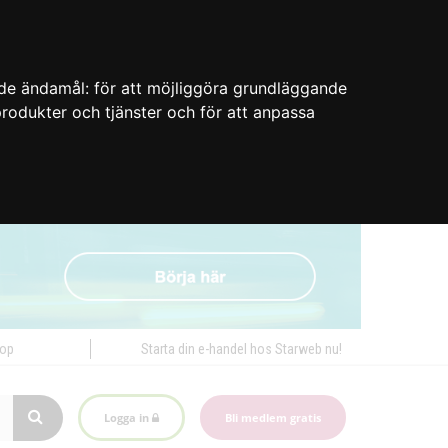
nde ändamål:
för att möjliggöra grundläggande
 produkter och tjänster och för att anpassa
hop
Starta din e-handel hos Starweb nu!
Logga in
Bli medlem gratis