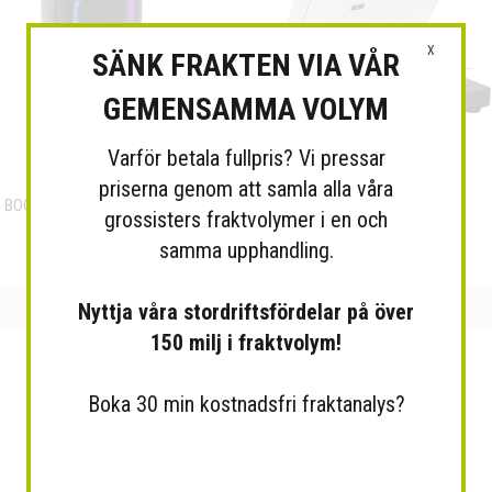
X
SÄNK FRAKTEN VIA VÅR
GEMENSAMMA VOLYM
Varför betala fullpris? Vi pressar
priserna genom att samla alla våra
BOOMaster 300 – Portabelt
grossisters fraktvolymer i en och
Skivspelare
Högtalarsystem
samma upphandling.
Nyttja våra stordriftsfördelar på över
150 milj i fraktvolym!
Boka 30 min kostnadsfri fraktanalys?