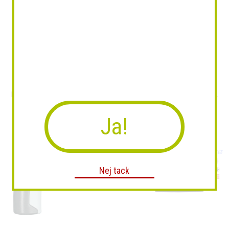
Luftrenare O2H Ängel
Grandstream GDS3710 IP...
Ja!
Nej tack