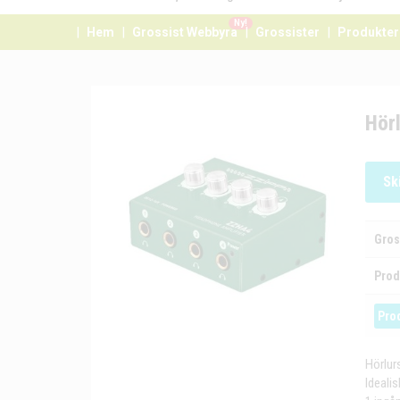
Ny!
Hem
Grossist Webbyrå
Grossister
Produkter
Hörl
Sk
Gros
Prod
Pro
Hörlur
Idealis