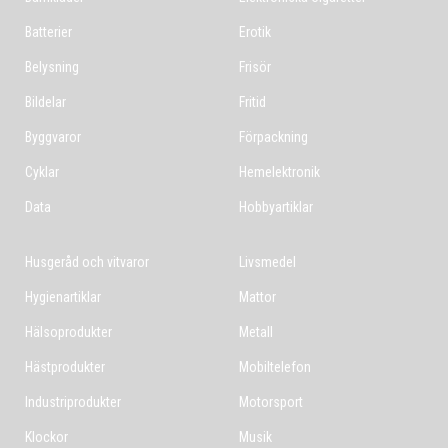
Batterier
Erotik
Belysning
Frisör
Bildelar
Fritid
Byggvaror
Förpackning
Cyklar
Hemelektronik
Data
Hobbyartiklar
Husgeråd och vitvaror
Livsmedel
Hygienartiklar
Mattor
Hälsoprodukter
Metall
Hästprodukter
Mobiltelefon
Industriprodukter
Motorsport
Klockor
Musik