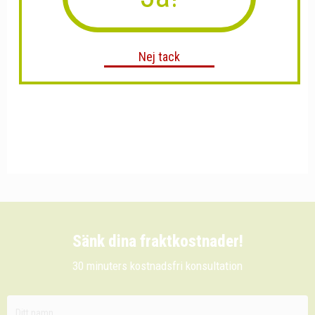
Nej tack
Sänk dina fraktkostnader!
30 minuters kostnadsfri konsultation