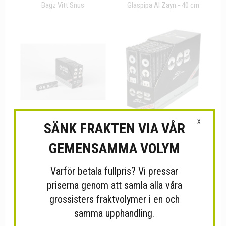
Bagz Vitt Snus
Glaspipa Al Zayn - 40 cm
X
SÄNK FRAKTEN VIA VÅR
OCB Premium (Svart) Long
GEMENSAMMA VOLYM
OCB +Filter
Slim...
Varför betala fullpris? Vi pressar
priserna genom att samla alla våra
grossisters fraktvolymer i en och
samma upphandling.