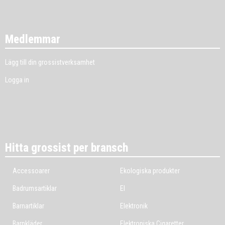
Medlemmar
Lägg till din grossistverksamhet
Logga in
Hitta grossist per bransch
Accessoarer
Ekologiska produkter
Badrumsartiklar
El
Barnartiklar
Elektronik
Barnkläder
Elektroniska Cigaretter