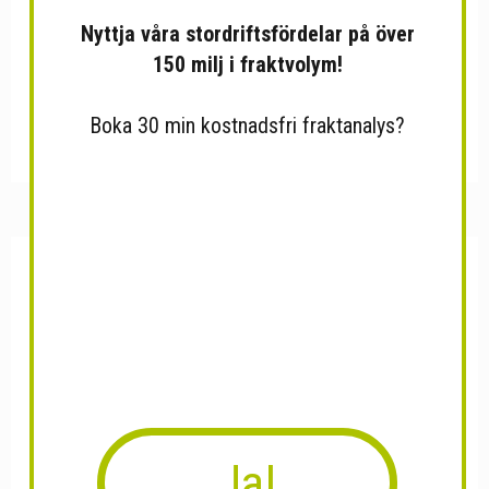
Nyttja våra stordriftsfördelar på över
150 milj i fraktvolym!
Boka 30 min kostnadsfri fraktanalys?
DUD Shishas Crystal Viper...
QBIX Poddar 2 Pack
Ja!