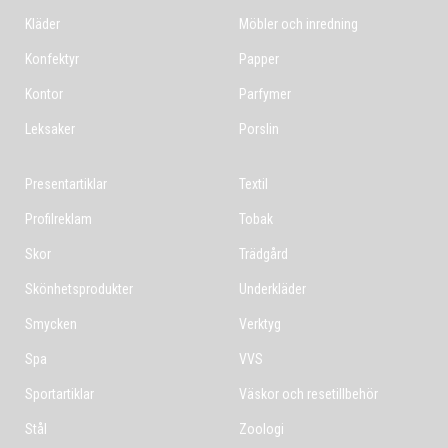
Kläder
Möbler och inredning
Konfektyr
Papper
Kontor
Parfymer
Leksaker
Porslin
Presentartiklar
Textil
Profilreklam
Tobak
Skor
Trädgård
Skönhetsprodukter
Underkläder
Smycken
Verktyg
Spa
VVS
Sportartiklar
Väskor och resetillbehör
Stål
Zoologi