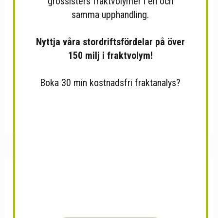
grossisters fraktvolymer i en och
samma upphandling.
Nyttja våra stordriftsfördelar på över
150 milj i fraktvolym!
Boka 30 min kostnadsfri fraktanalys?
Tupla 48g Double Layer...
Ässä Missä X 180g syrligt...