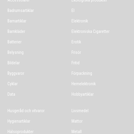
Accessoarer
Ekologiska produkter
Badrumsartiklar
El
Barnartiklar
Elektronik
Barnkläder
Elektroniska Cigaretter
Batterier
Erotik
Belysning
Frisör
Bildelar
Fritid
Byggvaror
Förpackning
Cyklar
Hemelektronik
Data
Hobbyartiklar
Husgeråd och vitvaror
Livsmedel
Hygienartiklar
Mattor
Hälsoprodukter
Metall