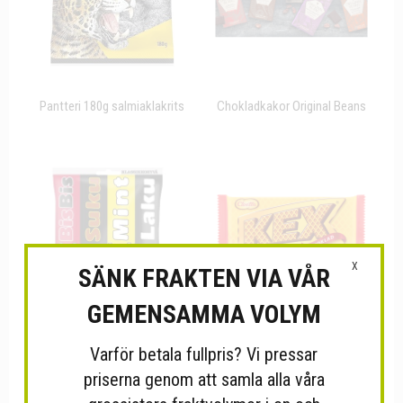
Pantteri 180g salmiaklakrits
Chokladkakor Original Beans
X
SÄNK FRAKTEN VIA VÅR
GEMENSAMMA VOLYM
Varför betala fullpris? Vi pressar
Cloetta lakritsblandning 300g
Kexchoklad 60g
priserna genom att samla alla våra