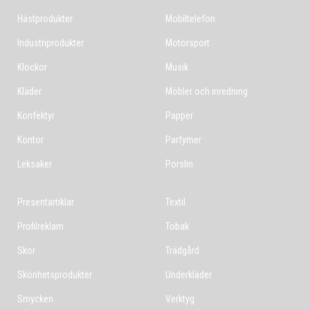
Hästprodukter
Mobiltelefon
Industriprodukter
Motorsport
Klockor
Musik
Kläder
Möbler och inredning
Konfektyr
Papper
Kontor
Parfymer
Leksaker
Porslin
Presentartiklar
Textil
Profilreklam
Tobak
Skor
Trädgård
Skönhetsprodukter
Underkläder
Smycken
Verktyg