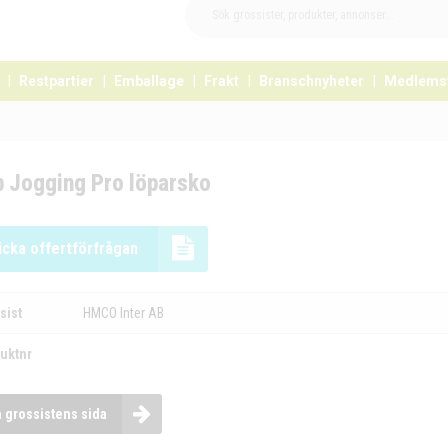
Restpartier
Emballage
Frakt
Branschnyheter
Medlems
p Jogging Pro löparsko
icka offertförfrågan
sist
HMCO Inter AB
uktnr
a grossistens sida