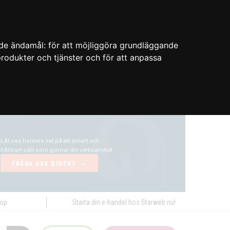
nde ändamål:
för att möjliggöra grundläggande
 produkter och tjänster och för att anpassa
hop
Starta din e-handel hos Starweb nu!