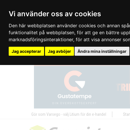
Vi använder oss av cookies
Den här webbplatsen använder cookies och annan spårn
funktionalitet på webbplatsen
,
för att ge en bättre up
marknadsföringsinteraktioner
,
för att visa annonser so
Jag accepterar
Jag avböjer
Ändra mina inställningar
Gör som Varsego - välj Litium för din e-handel
Star