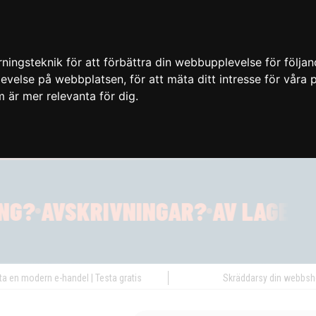
ingsteknik för att förbättra din webbupplevelse för följa
plevelse på webbplatsen
,
för att mäta ditt intresse för våra
m är mer relevanta för dig
.
ta en modern e-handel | Testa gratis
Skräddarsy din webbs