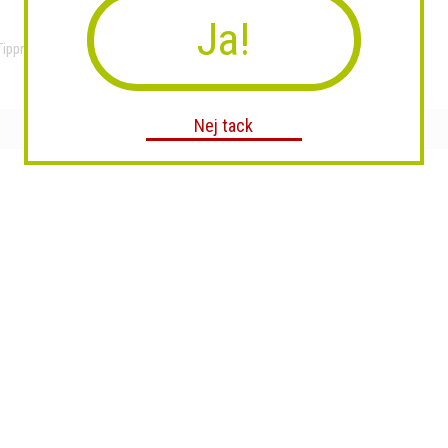
Ja!
Tippmann 98 Platinum Series...
MTL plock ishockey
Nej tack