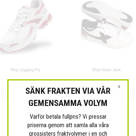
Xtep Jogging Pro
Xtep Union Jack
X
SÄNK FRAKTEN VIA VÅR
GEMENSAMMA VOLYM
Varför betala fullpris? Vi pressar
priserna genom att samla alla våra
grossisters fraktvolymer i en och