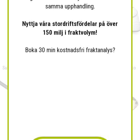
samma upphandling.
Nyttja våra stordriftsfördelar på över
150 milj i fraktvolym!
Boka 30 min kostnadsfri fraktanalys?
Sublimerade matchtröjor...
Xtep Pro Sportsko Tennissko