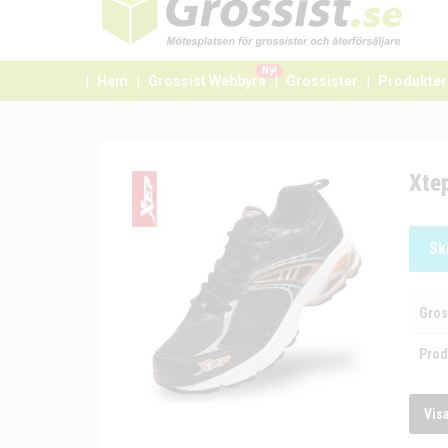
Ny!
Hem
Grossist Webbyrå
Grossister
Produkter
Xte
Sk
Gros
Prod
Vis