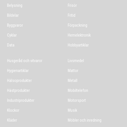
Belysning
Frisör
Bildelar
Fritid
Byggvaror
Förpackning
Cyklar
Hemelektronik
Data
Hobbyartiklar
Husgeråd och vitvaror
Livsmedel
Hygienartiklar
Mattor
Hälsoprodukter
Metall
Hästprodukter
Mobiltelefon
Industriprodukter
Motorsport
Klockor
Musik
Kläder
Möbler och inredning