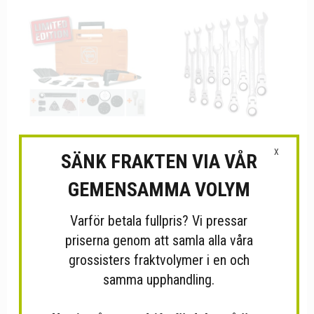
X
SÄNK FRAKTEN VIA VÅR
MULTIMASTER LIMITED...
Verktygsnycklar
GEMENSAMMA VOLYM
Varför betala fullpris? Vi pressar
priserna genom att samla alla våra
grossisters fraktvolymer i en och
samma upphandling.