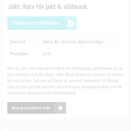
Jakt: Kniv för jakt & vildmark
Skicka offertförfrågan
Grossist
Malco AB - Grossist Japanska Sågar
Produktnr
9698
Kniv för jakt och vildmarksliv. Med den mångsidiga Jahti kniven tar du
bort inälvorna och flår älgen, täljer flisor till brasan och brer ut smöret
på smörgåsen. Spetsen på bladet är speciellt anpassad för flåning
utan att den gör hål i skinnet. Brunfernissad masurbjörkskaft och 98
mm blad av Vanadium-kolstålsblandning.
Visa grossistens sida