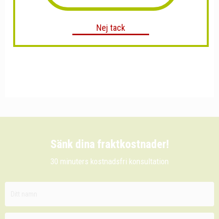
Nej tack
Sänk dina fraktkostnader!
30 minuters kostnadsfri konsultation