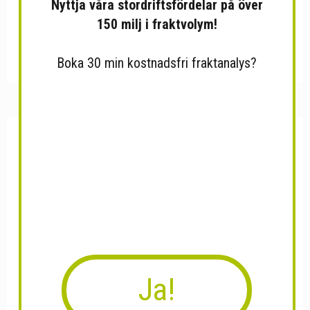
Nyttja våra stordriftsfördelar på över
150 milj i fraktvolym!
PISTOLFORMAT ENDOSKOP
Hopfällbar allroundsåg
BS-25...
Boka 30 min kostnadsfri fraktanalys?
Ja!