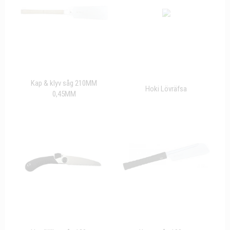
Kap & klyv såg 210MM
Hoki Lövräfsa
0,45MM