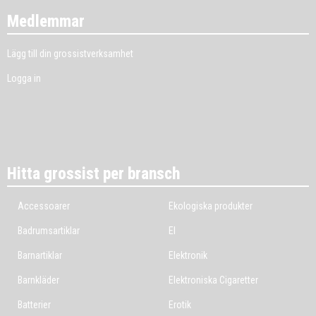
Medlemmar
Lägg till din grossistverksamhet
Logga in
Hitta grossist per bransch
Accessoarer
Ekologiska produkter
Badrumsartiklar
El
Barnartiklar
Elektronik
Barnkläder
Elektroniska Cigaretter
Batterier
Erotik