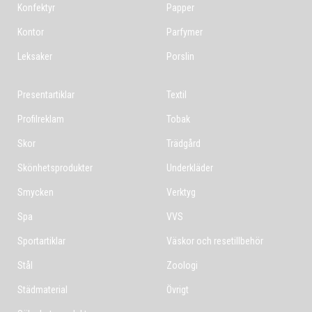
Konfektyr
Papper
Kontor
Parfymer
Leksaker
Porslin
Presentartiklar
Textil
Profilreklam
Tobak
Skor
Trädgård
Skönhetsprodukter
Underkläder
Smycken
Verktyg
Spa
VVS
Sportartiklar
Väskor och resetillbehör
Stål
Zoologi
Städmaterial
Övrigt