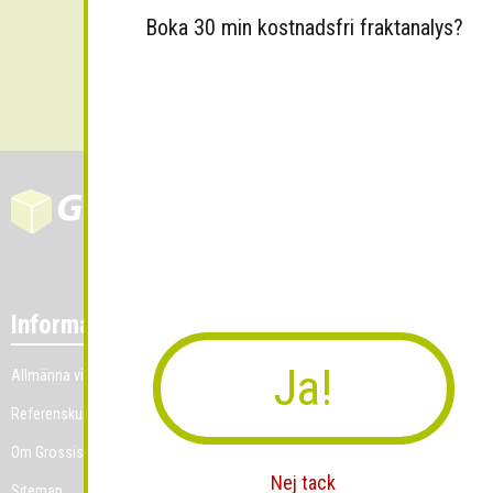
Boka 30 min kostnadsfri fraktanalys?
Skicka
Information
Ja!
Allmänna villkor
Referenskunder
Om Grossist.se
Nej tack
Sitemap