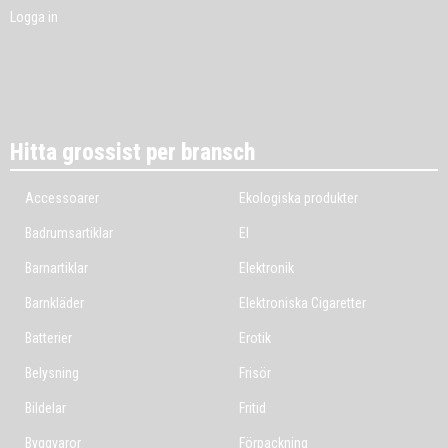
Logga in
Hitta grossist per bransch
Accessoarer
Ekologiska produkter
Badrumsartiklar
El
Barnartiklar
Elektronik
Barnkläder
Elektroniska Cigaretter
Batterier
Erotik
Belysning
Frisör
Bildelar
Fritid
Byggvaror
Förpackning