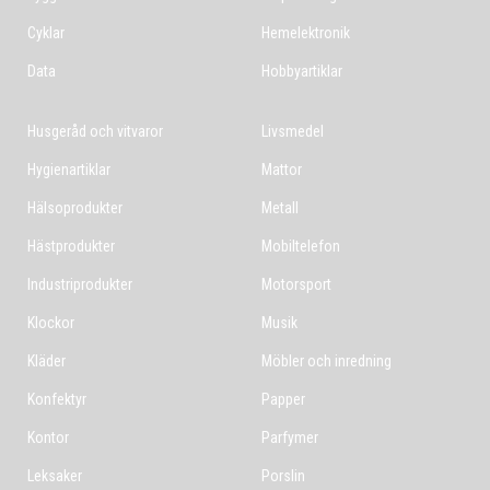
Cyklar
Hemelektronik
Data
Hobbyartiklar
Husgeråd och vitvaror
Livsmedel
Hygienartiklar
Mattor
Hälsoprodukter
Metall
Hästprodukter
Mobiltelefon
Industriprodukter
Motorsport
Klockor
Musik
Kläder
Möbler och inredning
Konfektyr
Papper
Kontor
Parfymer
Leksaker
Porslin