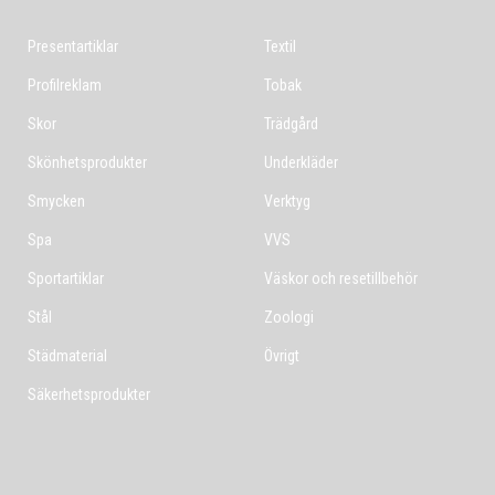
Presentartiklar
Textil
Profilreklam
Tobak
Skor
Trädgård
Skönhetsprodukter
Underkläder
Smycken
Verktyg
Spa
VVS
Sportartiklar
Väskor och resetillbehör
Stål
Zoologi
Städmaterial
Övrigt
Säkerhetsprodukter