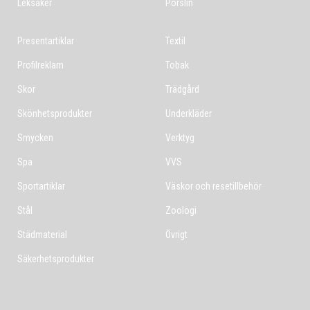
Leksaker
Porslin
Presentartiklar
Textil
Profilreklam
Tobak
Skor
Trädgård
Skönhetsprodukter
Underkläder
Smycken
Verktyg
Spa
VVS
Sportartiklar
Väskor och resetillbehör
Stål
Zoologi
Städmaterial
Övrigt
Säkerhetsprodukter