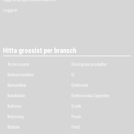
Logga in
Hitta grossist per bransch
Accessoarer
Ekologiska produkter
Badrumsartiklar
El
Barnartiklar
Elektronik
Barnkläder
Elektroniska Cigaretter
Batterier
Erotik
Belysning
Frisör
Bildelar
Fritid