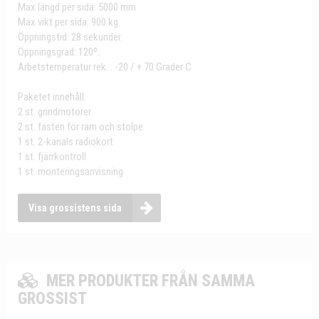
Max längd per sida: 5000 mm
Max vikt per sida: 900 kg.
Öppningstid: 28 sekunder.
Öppningsgrad: 120º.
Arbetstemperatur rek. : -20 / + 70 Grader C
Paketet innehåll:
2 st. grindmotorer
2 st. fästen för ram och stolpe
1 st. 2-kanals radiokort
1 st. fjärrkontroll
1 st. monteringsanvisning
Visa grossistens sida
MER PRODUKTER FRÅN SAMMA
GROSSIST