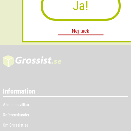
Ja!
Skicka
Nej tack
Information
Allmänna villkor
Referenskunder
Om Grossist.se