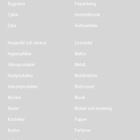
Byggvaror
Förpackning
Cyklar
Hemelektronik
Data
Hobbyartiklar
Husgeråd och vitvaror
Livsmedel
Hygienartiklar
Mattor
Hälsoprodukter
Metall
Hästprodukter
Mobiltelefon
Industriprodukter
Motorsport
Klockor
Musik
Kläder
Möbler och inredning
Konfektyr
Papper
Kontor
Parfymer