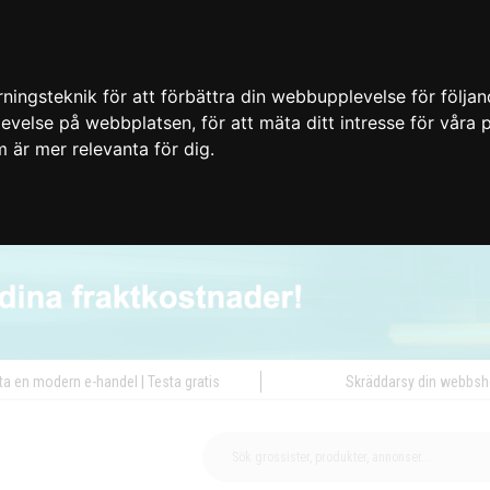
ingsteknik för att förbättra din webbupplevelse för följa
plevelse på webbplatsen
,
för att mäta ditt intresse för våra
m är mer relevanta för dig
.
ta en modern e-handel | Testa gratis
Skräddarsy din webbs