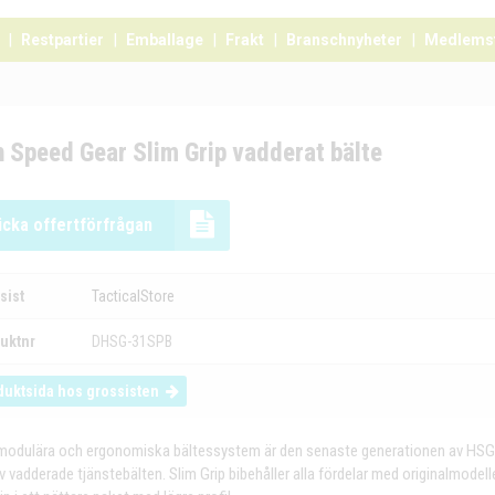
Restpartier
Emballage
Frakt
Branschnyheter
Medlems
 Speed Gear Slim Grip vadderat bälte
icka offertförfrågan
sist
TacticalStore
uktnr
DHSG-31SPB
duktsida hos grossisten
modulära och ergonomiska bältessystem är den senaste generationen av HSG
v vadderade tjänstebälten. Slim Grip bibehåller alla fördelar med originalmodell