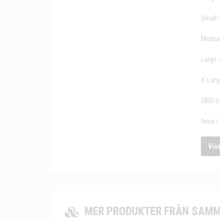
Small 
Mediu
Large 
X-Larg
OBS! In
finns 
Vis
MER PRODUKTER FRÅN SAMM