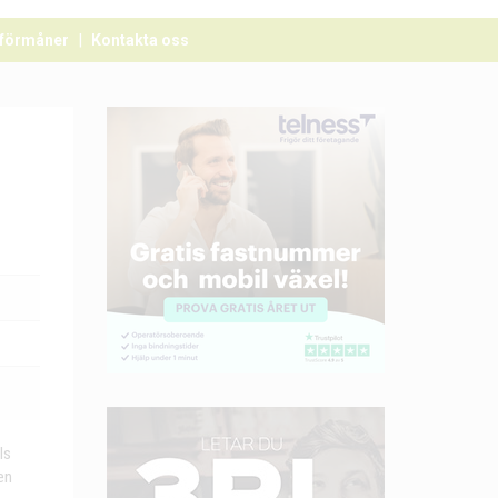
förmåner
Kontakta oss
Is
en