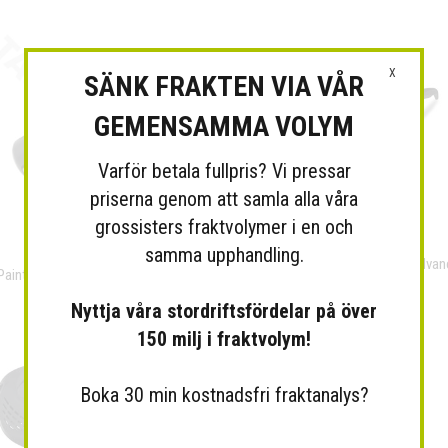
X
SÄNK FRAKTEN VIA VÅR
GEMENSAMMA VOLYM
Varför betala fullpris? Vi pressar
priserna genom att samla alla våra
grossisters fraktvolymer i en och
samma upphandling.
Skyddsglasögon WileyX Saber Advan
Paintball Lufttub 48ci/3000psi
Smoke
Nyttja våra stordriftsfördelar på över
150 milj i fraktvolym!
Boka 30 min kostnadsfri fraktanalys?