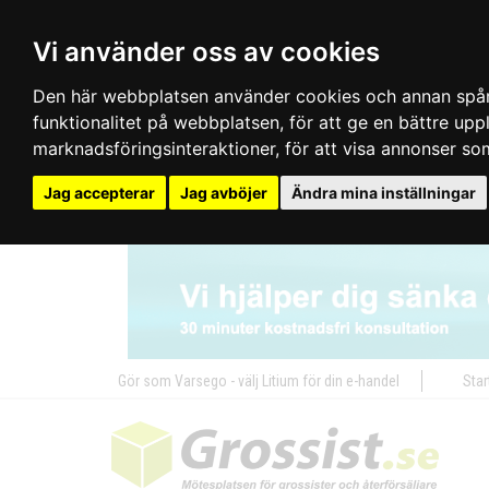
Vi använder oss av cookies
Den här webbplatsen använder cookies och annan spårn
funktionalitet på webbplatsen
,
för att ge en bättre up
marknadsföringsinteraktioner
,
för att visa annonser so
Jag accepterar
Jag avböjer
Ändra mina inställningar
Gör som Varsego - välj Litium för din e-handel
Star