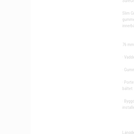
SureGri
Slim G
gummera
innerbä
76 mm 
· Vadd
· Gumm
· Porte
bältet
· Bygg
install
Längde