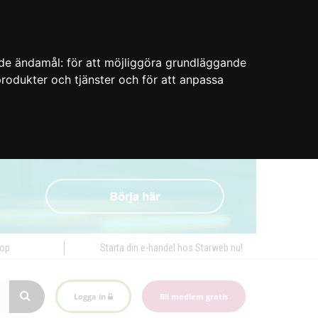
nde ändamål:
för att möjliggöra grundläggande
 produkter och tjänster och för att anpassa
hop
Starta din e-handel hos Starweb nu!
Logga in
Bli medlem gratis