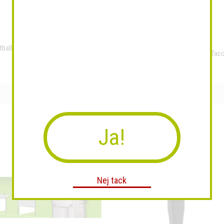
tball Mask Vents Helix Dubbelglas
High Speed Gear Molle Pistol Tac
Svart
Ja!
Nej tack