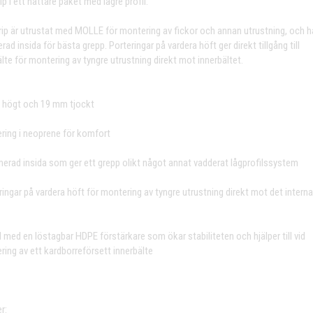
p i ett nättare paket med lägre profil.
rip är utrustat med MOLLE för montering av fickor och annan utrustning, och h
d insida för bästa grepp. Porteringar på vardera höft ger direkt tillgång till
lte för montering av tyngre utrustning direkt mot innerbältet.
högt och 19 mm tjockt
ering i neoprene för komfort
erad insida som ger ett grepp olikt något annat vadderat lågprofilssystem
ringar på vardera höft för montering av tyngre utrustning direkt mot det interna
d med en löstagbar HDPE förstärkare som ökar stabiliteten och hjälper till vid
ering av ett kardborreförsett innerbälte
r: