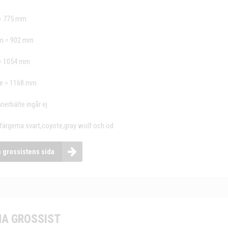
= 775 mm
m = 902 mm
= 1054 mm
e = 1168 mm
nerbälte ingår ej
i färgerna svart,coyote,gray wolf och od
a grossistens sida
A GROSSIST