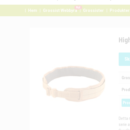
Ny!
Hem
Grossist Webbyrå
Grossister
Produkter
High
Sk
Gros
Prod
Pro
Detta 
serie a