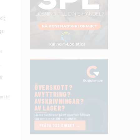
dig
ge.
ga
.
ör
t till