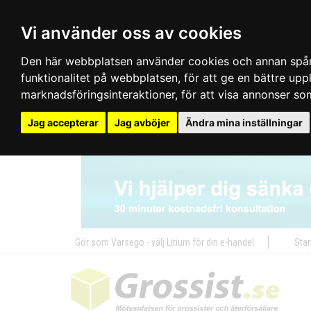
Vi använder oss av cookies
Den här webbplatsen använder cookies och annan spårn
funktionalitet på webbplatsen
,
för att ge en bättre up
marknadsföringsinteraktioner
,
för att visa annonser so
Jag accepterar
Jag avböjer
Ändra mina inställningar
Gör som Varsego - välj Litium för din e-handel
Star