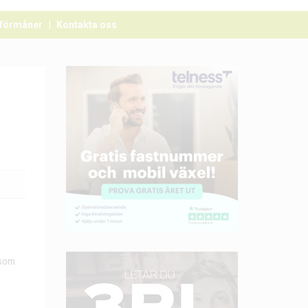
förmåner
Kontakta oss
 som