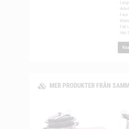
- Längd
- Arbet
- Face
- Kläds
- Fäll
- Vikt 
Vis
MER PRODUKTER FRÅN SAMM