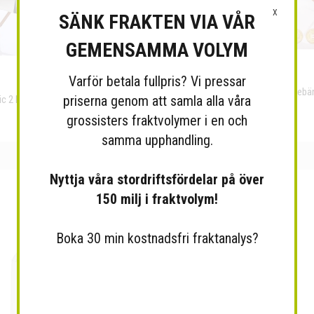
X
SÄNK FRAKTEN VIA VÅR
GEMENSAMMA VOLYM
Varför betala fullpris? Vi pressar
Memory 2 Beige Bärbar Massagebä
priserna genom att samla alla våra
ic 2 Bärbar Massagebänk RESTPRO
RESTPRO
grossisters fraktvolymer i en och
samma upphandling.
Nyttja våra stordriftsfördelar på över
150 milj i fraktvolym!
Boka 30 min kostnadsfri fraktanalys?