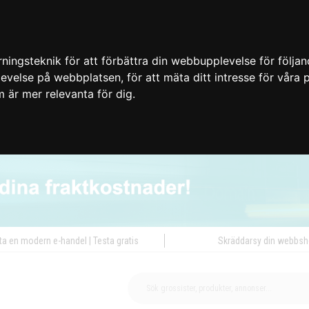
ingsteknik för att förbättra din webbupplevelse för följa
plevelse på webbplatsen
,
för att mäta ditt intresse för våra
m är mer relevanta för dig
.
ta en modern e-handel | Testa gratis
Skräddarsy din webbs