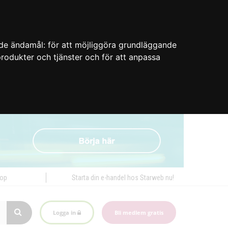
nde ändamål:
för att möjliggöra grundläggande
 produkter och tjänster och för att anpassa
hop
Starta din e-handel hos Starweb nu!
Logga in
Bli medlem gratis