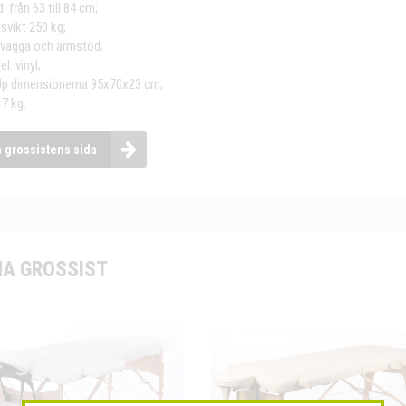
: från 63 till 84 cm;
svikt 250 kg;
 vagga och armstöd;
el: vinyl;
-Up dimensionerna 95x70x23 cm;
17 kg.
a grossistens sida
A GROSSIST