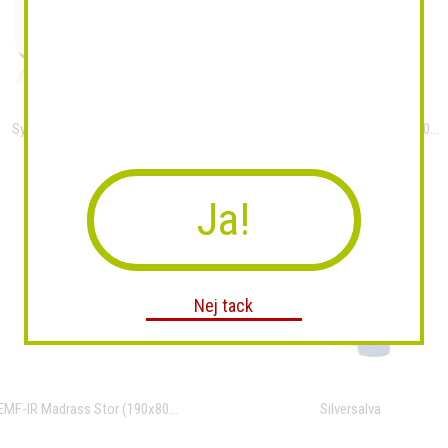
Syrgaskoncentrator för...
Värme Madrass Stol (50x100...
Ja!
Nej tack
EMF-IR Madrass Stor (190x80...
Silversalva