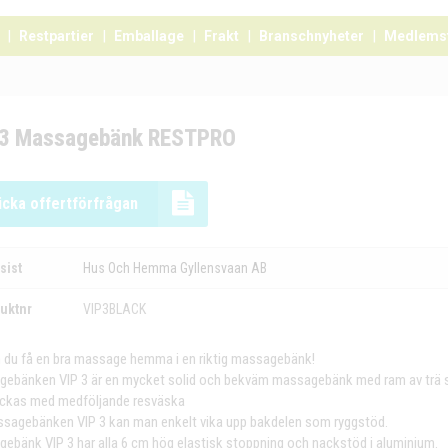
Restpartier
Emballage
Frakt
Branschnyheter
Medlems
 3 Massagebänk RESTPRO
icka offertförfrågan
sist
Hus Och Hemma Gyllensvaan AB
uktnr
VIP3BLACK
 du få en bra massage hemma i en riktig massagebänk!
ebänken VIP 3 är en mycket solid och bekväm massagebänk med ram av trä
ckas med medföljande resväska
sagebänken VIP 3 kan man enkelt vika upp bakdelen som ryggstöd.
ebänk VIP 3 har alla 6 cm hög elastisk stoppning och nackstöd i aluminium.