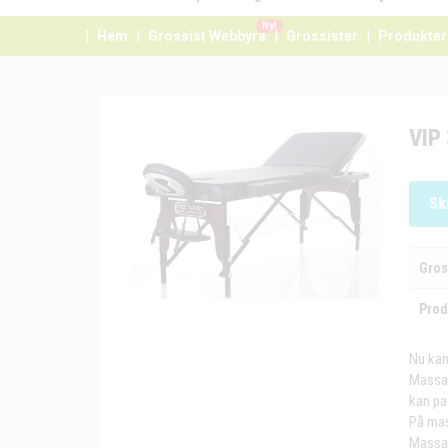
Ny!
Hem
Grossist Webbyrå
Grossister
Produkter
VIP
Sk
Gros
Prod
Nu kan
Massag
kan pa
På mas
Massag