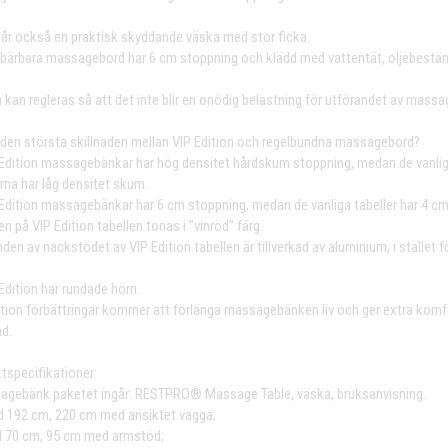
går också en praktisk skyddande väska med stor ficka.
bärbara massagebord har 6 cm stoppning och klädd med vattentät, oljebestän
 kan regleras så att det inte blir en onödig belastning för utförandet av massa
 den största skillnaden mellan VIP Edition och regelbundna massagebord?
 Edition massagebänkar har hög densitet hårdskum stoppning, medan de vanli
erna har låg densitet skum.
 Edition massagebänkar har 6 cm stoppning, medan de vanliga tabeller har 4 cm
n på VIP Edition tabellen tonas i "vinröd" färg.
den av nackstödet av VIP Edition tabellen är tillverkad av aluminium, i stället f
Edition har rundade hörn.
ition förbättringar kommer att förlänga massagebänken liv och ger extra komfor
nd.
tspecifikationer:
agebänk paketet ingår: RESTPRO® Massage Table, väska, bruksanvisning.
d 192 cm, 220 cm med ansiktet vagga;
d 70 cm, 95 cm med armstöd;