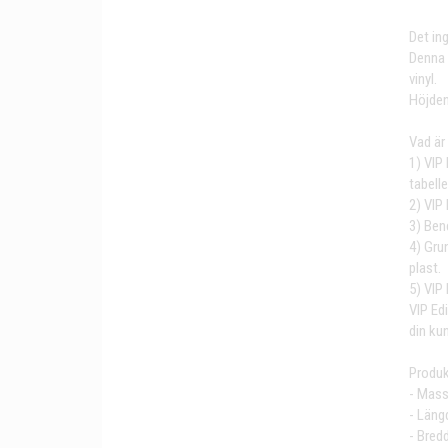
Det in
Denna 
vinyl.
Höjden
Vad är
1) VIP
tabell
2) VIP
3) Bene
4) Grun
plast.
5) VIP 
VIP Ed
din ku
Produk
- Mass
- Läng
- Bred